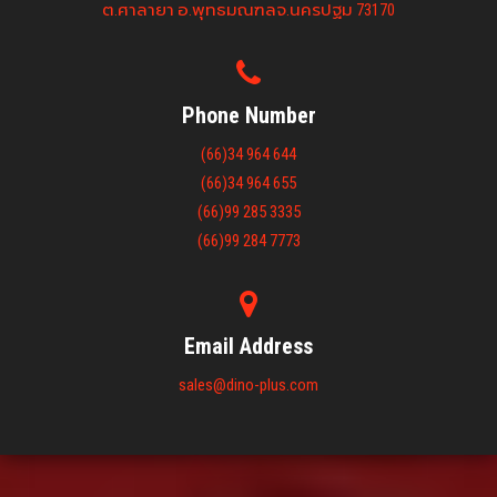
ต.ศาลายา อ.พุทธมณฑลจ.นครปฐม 73170
Phone Number
(66)34 964 644
(66)34 964 655
(66)99 285 3335
(66)99 284 7773
Email Address
sales@dino-plus.com