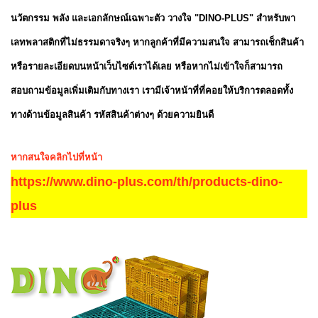
นวัตกรรม พลัง และเอกลักษณ์เฉพาะตัว วางใจ "DINO-PLUS" สำหรับพา
เลทพลาสติกที่ไม่ธรรมดาจริงๆ หากลูกค้าที่มีความสนใจ สามารถเช็กสินค้า
หรือรายละเอียดบนหน้าเว็บไซต์เราได้เลย หรือหากไม่เข้าใจก็สามารถ
สอบถามข้อมูลเพิ่มเติมกับทางเรา เรามีเจ้าหน้าที่ที่คอยให้บริการตลอดทั้ง
ทางด้านข้อมูลสินค้า รหัสสินค้าต่างๆ ด้วยความยินดี
หากสนใจคลิกไปที่หน้า
https://www.dino-plus.com/th/products-dino-
plus