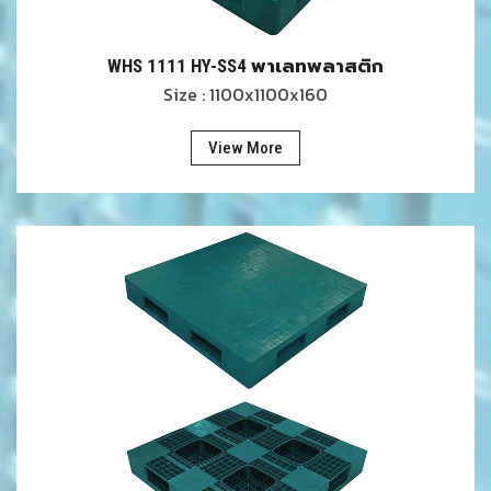
WHS 1111 HY-SS4 พาเลทพลาสติก
Size : 1100x1100x160
View More