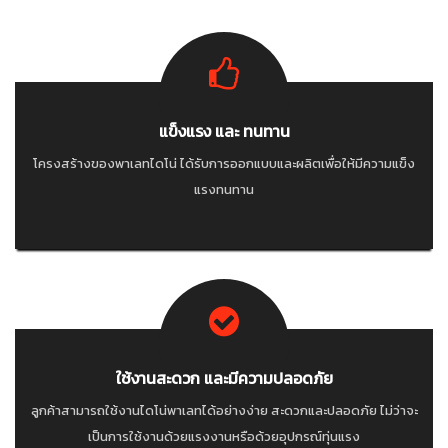
ข่าวสาร & กิจกรรม
รับสมัครงาน
แข็งแรง และ ทนทาน
ติดต่อเรา
โครงสร้างของพาเลทไดโน่ ได้รับการออกแบบและผลิตเพื่อให้มีความแข็ง
แรงทนทาน
ใช้งานสะดวก และมีความปลอดภัย
ลูกค้าสามารถใช้งานไดโน่พาเลทได้อย่างง่าย สะดวกและปลอดภัย ไม่ว่าจะ
เป็นการใช้งานด้วยแรงงานหรือด้วยอุปกรณ์ทุ่นแรง