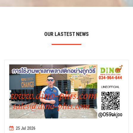
OUR LASTEST NEWS
25 Jul 2026