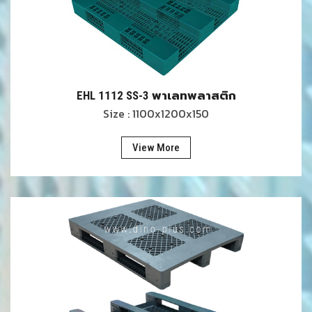
EHL 1112 SS-3 พาเลทพลาสติก
Size : 1100x1200x150
View More