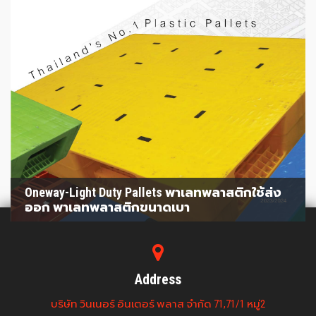
Oneway-Light Duty Pallets พาเลทพลาสติก
ใช้ส่งออก พาเลทพลาสติกขนาดเบา
2023/2024
Oneway-Light Duty Pallets พาเลทพลาสติกใช้ส่ง
ออก พาเลทพลาสติกขนาดเบา
Address
บริษัท วินเนอร์ อินเตอร์ พลาส จำกัด 71,71/1 หมู่2