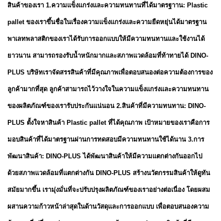
สินค้าของเรา 1.ความแข็งแกร่งและความทนทานที่ได้มาตรฐาาน: Plastic
pallet ของเราขึ้นชื่อในเรื่องความแข็งแกร่งและความยืดหยุ่นได้มาตรฐาน
พาเลทพลาสติกของเราได้รับการออกแบบให้มีความทนทานและใช้งานได้
ยาวนาน สามารถรองรับน้ำหนักมากและสภาพแวดล้อมที่ท้าทายได้ DINO-
PLUS บริษัทเราจัดสรรสินค้าที่มีคุณภาพเพื่อตอบสนองต่อความต้องการของ
ลูกค้ามากที่สุด ลูกค้าสามารถไว้วางใจในความแข็งแกร่งและความทนทาน
ของผลิตภัณฑ์ของเรารับประกันแน่นอน 2.สินค้าที่มีความทนทาน: DINO-
PLUS ตั้งใจหาสินค้า Plastic pallet ที่ได้คุณภาพ เป้าหมายของเราคือการ
มอบสินค้าที่ได้มาตรฐานผ่านการทดสอบมีความทนทานใช้ได้นาน 3.การ
พัฒนาสินค้า: DINO-PLUS ได้พัฒนาสินค้าให้มีความแตกต่างกันออกไป
ด้วยสภาพแวดล้อมที่แตกต่างกัน DINO-PLUS สร้างนวัตกรรมสินค้าให้ดูทัน
สมัยมากขึ้น เรามุ่งมั่นที่จะปรับปรุงผลิตภัณฑ์ของเราอย่างต่อเนื่อง โดยผสม
ผสานความก้าวหน้าล่าสุดในด้านวัสดุและการออกแบบ เพื่อตอบสนองความ