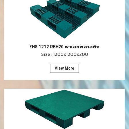
EHS 1212 RBH20 พาเลทพลาสติก
Size : 1200x1200x200
View More