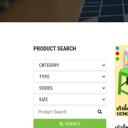
PRODUCT SEARCH
SEARCH
เก้าอ