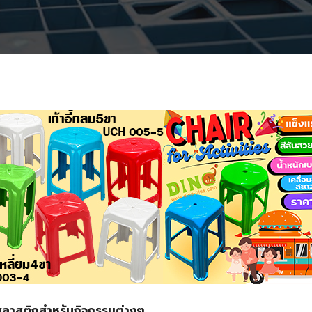
ี้พลาสติกสำหรับกิจกรรมต่างๆ