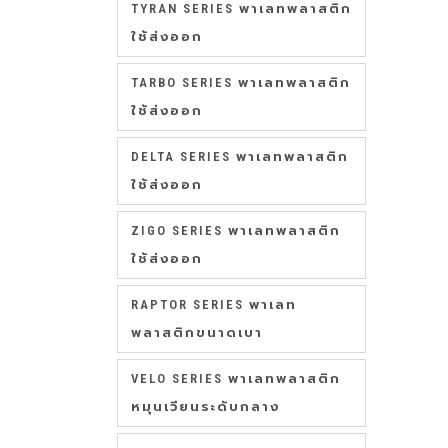
TYRAN SERIES พาเลทพลาสติก
ใช้ส่งออก
TARBO SERIES พาเลทพลาสติก
ใช้ส่งออก
DELTA SERIES พาเลทพลาสติก
ใช้ส่งออก
ZIGO SERIES พาเลทพลาสติก
ใช้ส่งออก
RAPTOR SERIES พาเลท
พลาสติกขนาดเบา
VELO SERIES พาเลทพลาสติก
หมุนเวียนระดับกลาง