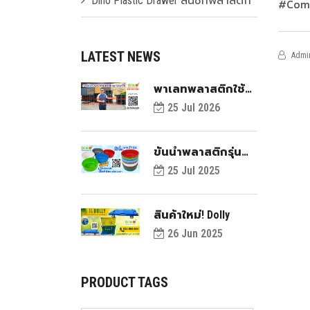
Dino Plastic Drawer ลิ้นชักพลาสติก
#Comf
LATEST NEWS
Admin
พาเลทพลาสติกใช้
งานอย่างไรให้คุ้มค่า
25 Jul 2026
และอยู่กับเราไป
นานๆ?
ขันน้ำพลาสติกรุ่น
อัลตร้า
25 Jul 2025
สินค้าใหม่! Dolly
26 Jun 2025
PRODUCT TAGS