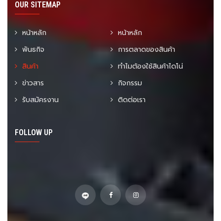
OUR SITEMAP
หน้าหลัก
หน้าหลัก
พันธกิจ
การตลาดของสินค้า
สินค้า
ทำไมต้องใช้สินค้าไดโน่
ข่าวสาร
กิจกรรม
รับสมัครงาน
ติดต่อเรา
FOLLOW UP