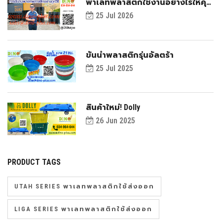
พาเลทพลาสติกใช้งานอย่างไรให้คุ้ม
ค่าและอยู่กับเราไปนานๆ?
25 Jul 2026
ขันน้ำพลาสติกรุ่นอัลตร้า
25 Jul 2025
สินค้าใหม่! Dolly
26 Jun 2025
PRODUCT TAGS
UTAH SERIES พาเลทพลาสติกใช้ส่งออก
LIGA SERIES พาเลทพลาสติกใช้ส่งออก