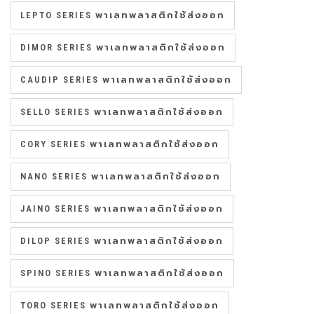
LEPTO SERIES พาเลทพลาสติกใช้ส่งออก
DIMOR SERIES พาเลทพลาสติกใช้ส่งออก
CAUDIP SERIES พาเลทพลาสติกใช้ส่งออก
SELLO SERIES พาเลทพลาสติกใช้ส่งออก
CORY SERIES พาเลทพลาสติกใช้ส่งออก
NANO SERIES พาเลทพลาสติกใช้ส่งออก
JAINO SERIES พาเลทพลาสติกใช้ส่งออก
DILOP SERIES พาเลทพลาสติกใช้ส่งออก
SPINO SERIES พาเลทพลาสติกใช้ส่งออก
TORO SERIES พาเลทพลาสติกใช้ส่งออก