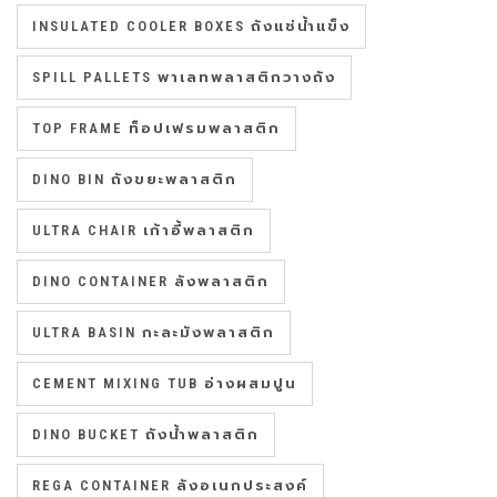
INSULATED COOLER BOXES ถังแช่น้ำแข็ง
SPILL PALLETS พาเลทพลาสติกวางถัง
TOP FRAME ท็อปเฟรมพลาสติก
DINO BIN ถังขยะพลาสติก
ULTRA CHAIR เก้าอี้พลาสติก
DINO CONTAINER ลังพลาสติก
ULTRA BASIN กะละมังพลาสติก
CEMENT MIXING TUB อ่างผสมปูน
DINO BUCKET ถังน้ำพลาสติก
REGA CONTAINER ลังอเนกประสงค์