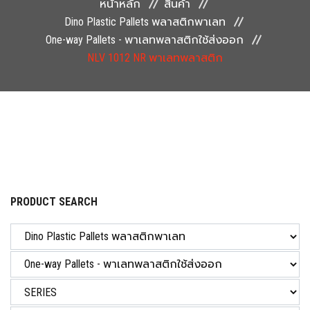
หน้าหลัก
สินค้า
ข่าวสาร & กิจกรรม
Dino Plastic Pallets พลาสติกพาเลท
One-way Pallets - พาเลทพลาสติกใช้ส่งออก
รับสมัครงาน
NLV 1012 NR พาเลทพลาสติก
ติดต่อเรา
PRODUCT SEARCH