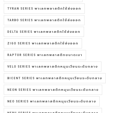
TYRAN SERIES พาเลทพลาสติกใช้ส่งออก
TARBO SERIES พาเลทพลาสติกใช้ส่งออก
DELTA SERIES พาเลทพลาสติกใช้ส่งออก
ZIGO SERIES พาเลทพลาสติกใช้ส่งออก
RAPTOR SERIES พาเลทพลาสติกขนาดเบา
VELO SERIES พาเลทพลาสติกหมุนเวียนระดับกลาง
BICENT SERIES พาเลทพลาสติกหมุนเวียนระดับกลาง
NEON SERIES พาเลทพลาสติกหมุนเวียนระดับกลาง
NEO SERIES พาเลทพลาสติกหมุนเวียนระดับกลาง
NEBU SERIES พาเลทพลาสติกหมุนเวียนระดับกลาง