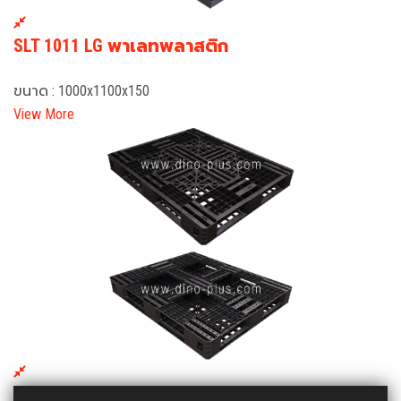
SLT 1011 LG พาเลทพลาสติก
ขนาด : 1000x1100x150
View More
WLV 1012 TR พาเลทพลาสติก