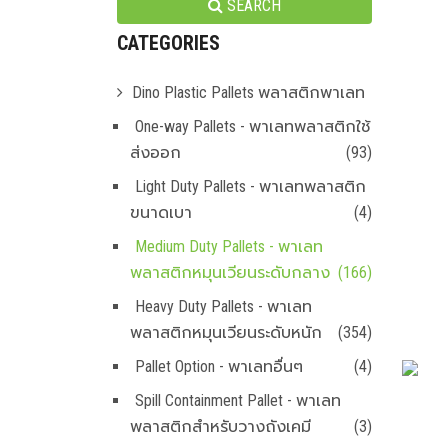
SEARCH
CATEGORIES
Dino Plastic Pallets พลาสติกพาเลท
One-way Pallets - พาเลทพลาสติกใช้
ส่งออก
(93)
Light Duty Pallets - พาเลทพลาสติก
ขนาดเบา
(4)
Medium Duty Pallets - พาเลท
พลาสติกหมุนเวียนระดับกลาง
(166)
Heavy Duty Pallets - พาเลท
พลาสติกหมุนเวียนระดับหนัก
(354)
Pallet Option - พาเลทอื่นๆ
(4)
Spill Containment Pallet - พาเลท
พลาสติกสำหรับวางถังเคมี
(3)