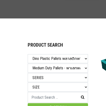
PRODUCT SEARCH