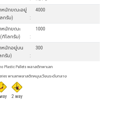
้ำหนักขณะอยู่
4000
ิโลกรัม)
:
้ำหนักขณะ
1000
่ (กิโลกรัม)
:
ำหนักอยู่บน
300
ลกรัม)
:
no Plastic Pallets พลาสติกพาเลท
eries พาเลทพลาสติกหมุนเวียนระดับกลาง
 way
2 way