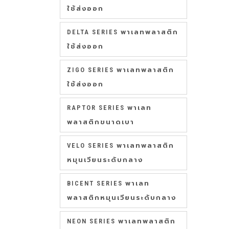
ใช้ส่งออก
DELTA SERIES พาเลทพลาสติก
ใช้ส่งออก
ZIGO SERIES พาเลทพลาสติก
ใช้ส่งออก
RAPTOR SERIES พาเลท
พลาสติกขนาดเบา
VELO SERIES พาเลทพลาสติก
หมุนเวียนระดับกลาง
BICENT SERIES พาเลท
พลาสติกหมุนเวียนระดับกลาง
NEON SERIES พาเลทพลาสติก