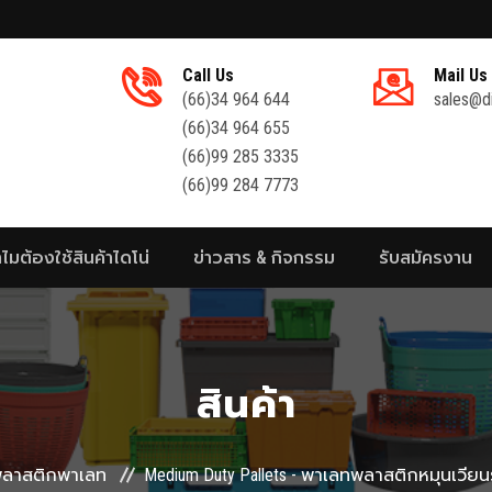
Call Us
Mail Us
(66)34 964 644
sales@d
(66)34 964 655
(66)99 285 3335
(66)99 284 7773
ไมต้องใช้สินค้าไดโน่
ข่าวสาร & กิจกรรม
รับสมัครงาน
สินค้า
s พลาสติกพาเลท
Medium Duty Pallets - พาเลทพลาสติกหมุนเวีย