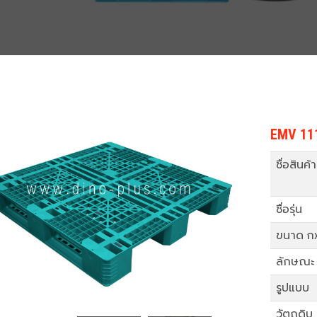
EMV 11
ชื่อสินค้า
ชื่อรุ่น
ขนาด กx
ลักษณะ
รูปแบบ
วัตถุดิบ