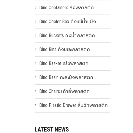
Dino Containers ลังพลาสติก
Dino Cooler Box ถังแช่น้ำแข็ง
Dino Buckets ถังน้ำพลาสติก
Dino Bins ถังขยะพลาสติก
Dino Basket เข่งพลาสติก
Dino Basin กะละมังพลาสติก
Dino Chairs เก้าอี้พลาสติก
Dino Plastic Drawer ลิ้นชักพลาสติก
LATEST NEWS