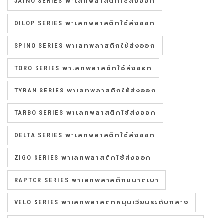
JAINO SERIES พาเลทพลาสติกใช้ส่งออก
DILOP SERIES พาเลทพลาสติกใช้ส่งออก
SPINO SERIES พาเลทพลาสติกใช้ส่งออก
TORO SERIES พาเลทพลาสติกใช้ส่งออก
TYRAN SERIES พาเลทพลาสติกใช้ส่งออก
TARBO SERIES พาเลทพลาสติกใช้ส่งออก
DELTA SERIES พาเลทพลาสติกใช้ส่งออก
ZIGO SERIES พาเลทพลาสติกใช้ส่งออก
RAPTOR SERIES พาเลทพลาสติกขนาดเบา
VELO SERIES พาเลทพลาสติกหมุนเวียนระดับกลาง