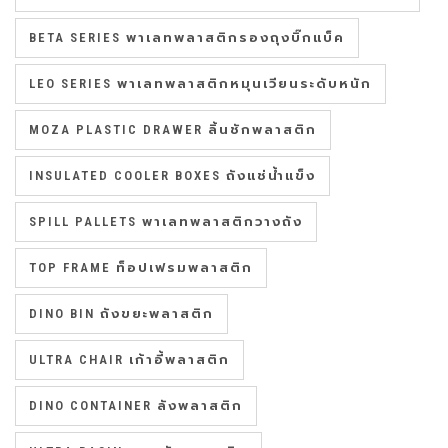
BETA SERIES พาเลทพลาสติกรองถุงบิ๊กแบ็ค
LEO SERIES พาเลทพลาสติกหมุนเวียนระดับหนัก
MOZA PLASTIC DRAWER ลิ้นชักพลาสติก
INSULATED COOLER BOXES ถังแช่น้ำแข็ง
SPILL PALLETS พาเลทพลาสติกวางถัง
TOP FRAME ท็อปเฟรมพลาสติก
DINO BIN ถังขยะพลาสติก
ULTRA CHAIR เก้าอี้พลาสติก
DINO CONTAINER ลังพลาสติก