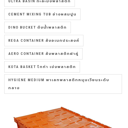
ULTRA BASIN กะละมังพลาสติก
CEMENT MIXING TUB อ่างผสมปูน
DINO BUCKET ถังน้ำพลาสติก
REGA CONTAINER ลังอเนกประสงค์
AERO CONTAINER ลังพลาสติกฝาคู่
KOTA BASKET โกท่า เข่งพลาสติก
HYGIENE MEDIUM พาเลทพลาสติกหมุนเวียนระดับ
กลาง