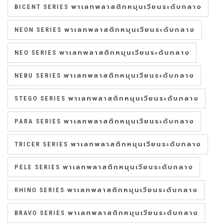
BICENT SERIES พาเลทพลาสติกหมุนเวียนระดับกลาง
NEON SERIES พาเลทพลาสติกหมุนเวียนระดับกลาง
NEO SERIES พาเลทพลาสติกหมุนเวียนระดับกลาง
NEBU SERIES พาเลทพลาสติกหมุนเวียนระดับกลาง
STEGO SERIES พาเลทพลาสติกหมุนเวียนระดับกลาง
PARA SERIES พาเลทพลาสติกหมุนเวียนระดับกลาง
TRICER SERIES พาเลทพลาสติกหมุนเวียนระดับกลาง
PELE SERIES พาเลทพลาสติกหมุนเวียนระดับกลาง
RHINO SERIES พาเลทพลาสติกหมุนเวียนระดับกลาง
BRAVO SERIES พาเลทพลาสติกหมุนเวียนระดับกลาง