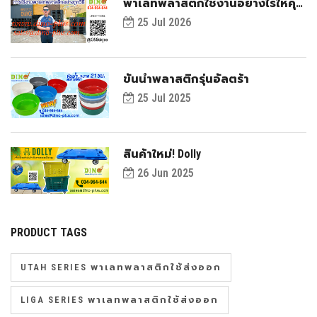
พาเลทพลาสติกใช้งานอย่างไรให้คุ้ม
ค่าและอยู่กับเราไปนานๆ?
25 Jul 2026
ขันน้ำพลาสติกรุ่นอัลตร้า
25 Jul 2025
สินค้าใหม่! Dolly
26 Jun 2025
PRODUCT TAGS
UTAH SERIES พาเลทพลาสติกใช้ส่งออก
LIGA SERIES พาเลทพลาสติกใช้ส่งออก