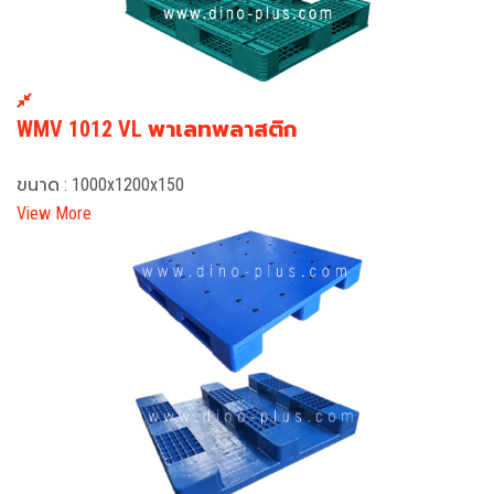
WMV 1012 VL พาเลทพลาสติก
ขนาด : 1000x1200x150
View More