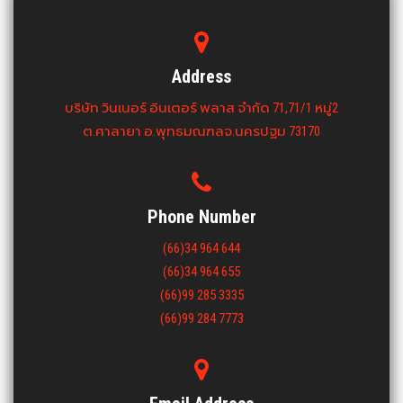
ขนาด : 1200x1200x170
View More
Address
บริษัท วินเนอร์ อินเตอร์ พลาส จำกัด 71,71/1 หมู่2
ต.ศาลายา อ.พุทธมณฑลจ.นครปฐม 73170
Phone Number
(66)34 964 644
(66)34 964 655
(66)99 285 3335
(66)99 284 7773