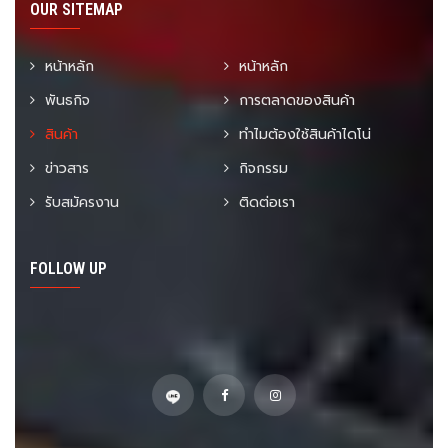
OUR SITEMAP
หน้าหลัก
หน้าหลัก
พันธกิจ
การตลาดของสินค้า
สินค้า
ทำไมต้องใช้สินค้าไดโน่
ข่าวสาร
กิจกรรม
รับสมัครงาน
ติดต่อเรา
FOLLOW UP