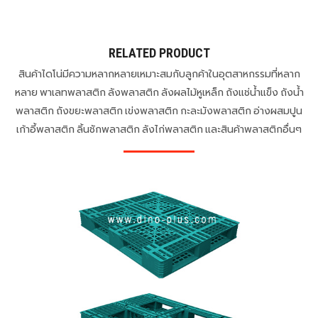
RELATED PRODUCT
สินค้าไดโน่มีความหลากหลายเหมาะสมกับลูกค้าในอุตสาหกรรมที่หลาก
หลาย พาเลทพลาสติก ลังพลาสติก ลังผลไม้หูเหล็ก ถังแช่น้ำแข็ง ถังน้ำ
พลาสติก ถังขยะพลาสติก เข่งพลาสติก กะละมังพลาสติก อ่างผสมปูน
เก้าอี้พลาสติก ลิ้นชักพลาสติก ลังไก่พลาสติก และสินค้าพลาสติกอื่นๆ