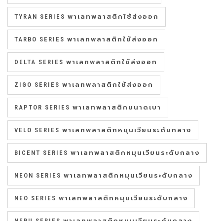
TYRAN SERIES พาเลทพลาสติกใช้ส่งออก
TARBO SERIES พาเลทพลาสติกใช้ส่งออก
DELTA SERIES พาเลทพลาสติกใช้ส่งออก
ZIGO SERIES พาเลทพลาสติกใช้ส่งออก
RAPTOR SERIES พาเลทพลาสติกขนาดเบา
VELO SERIES พาเลทพลาสติกหมุนเวียนระดับกลาง
BICENT SERIES พาเลทพลาสติกหมุนเวียนระดับกลาง
NEON SERIES พาเลทพลาสติกหมุนเวียนระดับกลาง
NEO SERIES พาเลทพลาสติกหมุนเวียนระดับกลาง
NEBU SERIES พาเลทพลาสติกหมุนเวียนระดับกลาง