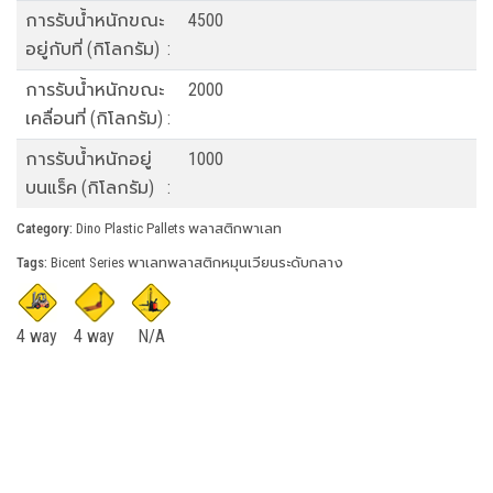
การรับน้ำหนักขณะ
4500
อยู่กับที่ (กิโลกรัม)
:
การรับน้ำหนักขณะ
2000
เคลื่อนที่ (กิโลกรัม)
:
การรับน้ำหนักอยู่
1000
บนแร็ค (กิโลกรัม)
:
Category:
Dino Plastic Pallets พลาสติกพาเลท
Tags:
Bicent Series พาเลทพลาสติกหมุนเวียนระดับกลาง
4 way
4 way
N/A