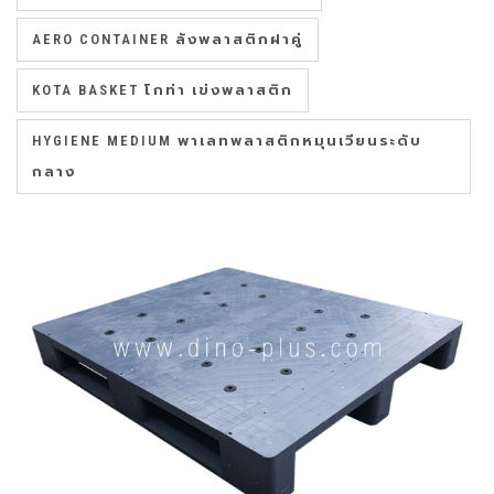
AERO CONTAINER ลังพลาสติกฝาคู่
KOTA BASKET โกท่า เข่งพลาสติก
HYGIENE MEDIUM พาเลทพลาสติกหมุนเวียนระดับ
กลาง