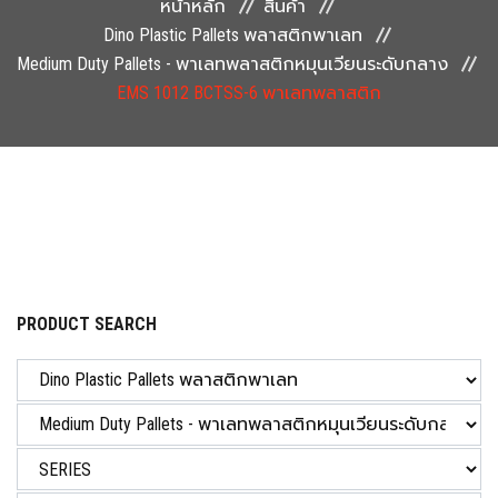
หน้าหลัก
สินค้า
ข่าวสาร & กิจกรรม
Dino Plastic Pallets พลาสติกพาเลท
Medium Duty Pallets - พาเลทพลาสติกหมุนเวียนระดับกลาง
รับสมัครงาน
EMS 1012 BCTSS-6 พาเลทพลาสติก
ติดต่อเรา
PRODUCT SEARCH