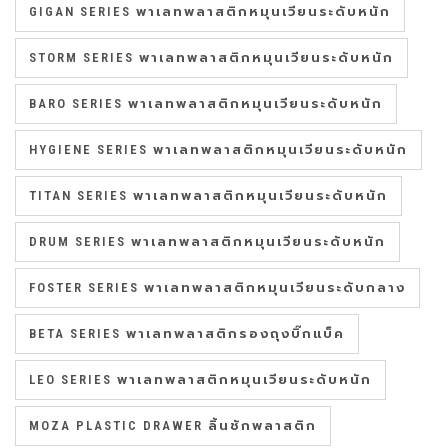
GIGAN SERIES พาเลทพลาสติกหมุนเวียนระดับหนัก
STORM SERIES พาเลทพลาสติกหมุนเวียนระดับหนัก
BARO SERIES พาเลทพลาสติกหมุนเวียนระดับหนัก
HYGIENE SERIES พาเลทพลาสติกหมุนเวียนระดับหนัก
TITAN SERIES พาเลทพลาสติกหมุนเวียนระดับหนัก
DRUM SERIES พาเลทพลาสติกหมุนเวียนระดับหนัก
FOSTER SERIES พาเลทพลาสติกหมุนเวียนระดับกลาง
BETA SERIES พาเลทพลาสติกรองถุงบิ๊กแบ็ค
LEO SERIES พาเลทพลาสติกหมุนเวียนระดับหนัก
MOZA PLASTIC DRAWER ลิ้นชักพลาสติก