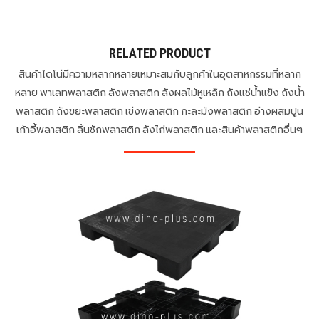
RELATED PRODUCT
สินค้าไดโน่มีความหลากหลายเหมาะสมกับลูกค้าในอุตสาหกรรมที่หลาก
หลาย พาเลทพลาสติก ลังพลาสติก ลังผลไม้หูเหล็ก ถังแช่น้ำแข็ง ถังน้ำ
พลาสติก ถังขยะพลาสติก เข่งพลาสติก กะละมังพลาสติก อ่างผสมปูน
เก้าอี้พลาสติก ลิ้นชักพลาสติก ลังไก่พลาสติก และสินค้าพลาสติกอื่นๆ