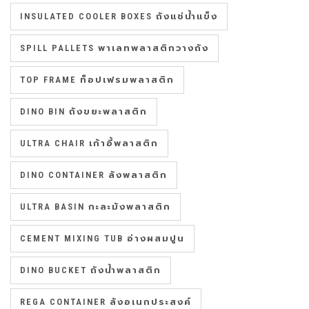
INSULATED COOLER BOXES ถังแช่น้ำแข็ง
SPILL PALLETS พาเลทพลาสติกวางถัง
TOP FRAME ท็อปเฟรมพลาสติก
DINO BIN ถังขยะพลาสติก
ULTRA CHAIR เก้าอี้พลาสติก
DINO CONTAINER ลังพลาสติก
ULTRA BASIN กะละมังพลาสติก
CEMENT MIXING TUB อ่างผสมปูน
DINO BUCKET ถังน้ำพลาสติก
REGA CONTAINER ลังอเนกประสงค์