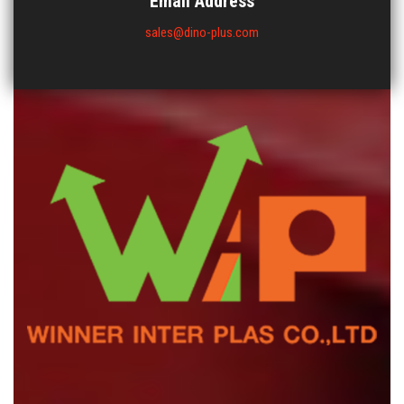
Email Address
sales@dino-plus.com