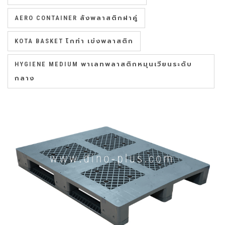
AERO CONTAINER ลังพลาสติกฝาคู่
KOTA BASKET โกท่า เข่งพลาสติก
HYGIENE MEDIUM พาเลทพลาสติกหมุนเวียนระดับ
กลาง