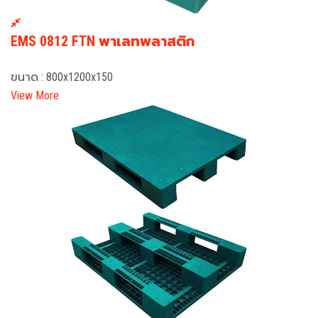
EMS 0812 FTN พาเลทพลาสติก
ขนาด : 800x1200x150
View More