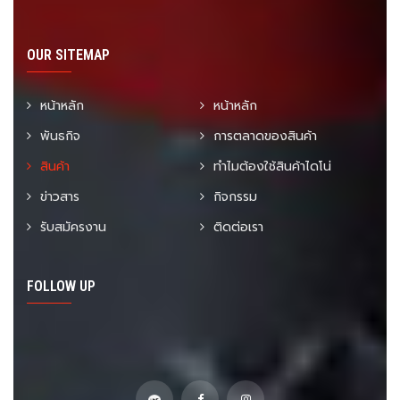
OUR SITEMAP
หน้าหลัก
หน้าหลัก
พันธกิจ
การตลาดของสินค้า
สินค้า
ทำไมต้องใช้สินค้าไดโน่
ข่าวสาร
กิจกรรม
รับสมัครงาน
ติดต่อเรา
FOLLOW UP