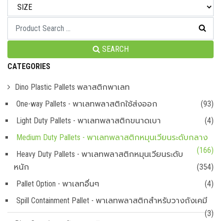
SEARCH
CATEGORIES
Dino Plastic Pallets พลาสติกพาเลท
One-way Pallets - พาเลทพลาสติกใช้ส่งออก
(93)
Light Duty Pallets - พาเลทพลาสติกขนาดเบา
(4)
Medium Duty Pallets - พาเลทพลาสติกหมุนเวียนระดับกลาง
(166)
Heavy Duty Pallets - พาเลทพลาสติกหมุนเวียนระดับ
หนัก
(354)
Pallet Option - พาเลทอื่นๆ
(4)
Spill Containment Pallet - พาเลทพลาสติกสำหรับวางถังเคมี
(3)