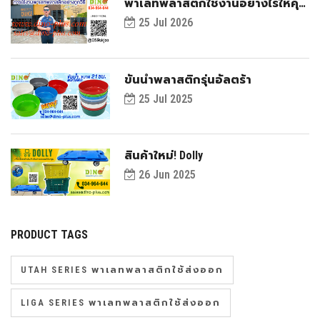
พาเลทพลาสติกใช้งานอย่างไรให้คุ้ม
ค่าและอยู่กับเราไปนานๆ?
25 Jul 2026
ขันน้ำพลาสติกรุ่นอัลตร้า
25 Jul 2025
สินค้าใหม่! Dolly
26 Jun 2025
PRODUCT TAGS
UTAH SERIES พาเลทพลาสติกใช้ส่งออก
LIGA SERIES พาเลทพลาสติกใช้ส่งออก