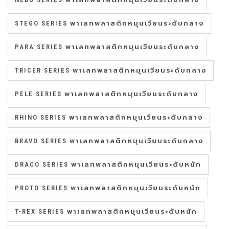
STEGO SERIES พาเลทพลาสติกหมุนเวียนระดับกลาง
PARA SERIES พาเลทพลาสติกหมุนเวียนระดับกลาง
TRICER SERIES พาเลทพลาสติกหมุนเวียนระดับกลาง
PELE SERIES พาเลทพลาสติกหมุนเวียนระดับกลาง
RHINO SERIES พาเลทพลาสติกหมุนเวียนระดับกลาง
BRAVO SERIES พาเลทพลาสติกหมุนเวียนระดับกลาง
DRACO SERIES พาเลทพลาสติกหมุนเวียนระดับหนัก
PROTO SERIES พาเลทพลาสติกหมุนเวียนระดับหนัก
T-REX SERIES พาเลทพลาสติกหมุนเวียนระดับหนัก