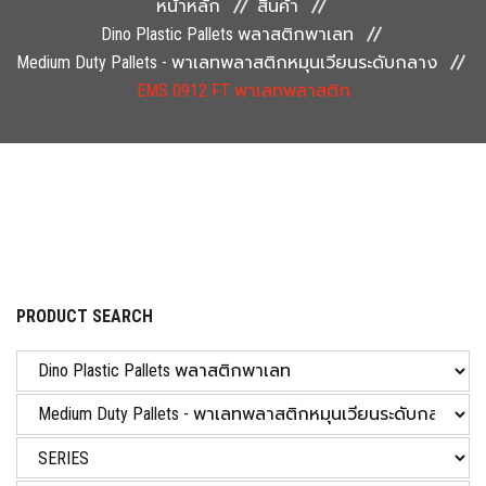
หน้าหลัก
สินค้า
ข่าวสาร & กิจกรรม
Dino Plastic Pallets พลาสติกพาเลท
Medium Duty Pallets - พาเลทพลาสติกหมุนเวียนระดับกลาง
รับสมัครงาน
EMS 0912 FT พาเลทพลาสติก
ติดต่อเรา
PRODUCT SEARCH