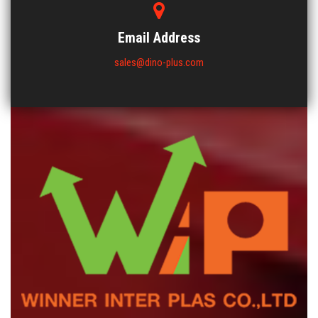
Email Address
sales@dino-plus.com