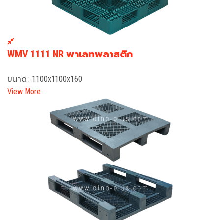
WMV 1111 NR พาเลทพลาสติก
ขนาด : 1100x1100x160
View More