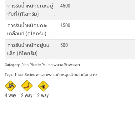
การรับน้ำหนักขณะอยู่
4500
กับที่ (กิโลกรัม)
:
การรับน้ำหนักขณะ
1500
เคลื่อนที่ (กิโลกรัม)
:
การรับน้ำหนักอยู่บน
500
แร็ค (กิโลกรัม)
:
Category:
Dino Plastic Pallets พลาสติกพาเลท
Tags:
Tricer Series พาเลทพลาสติกหมุนเวียนระดับกลาง
4 way
2 way
2 way