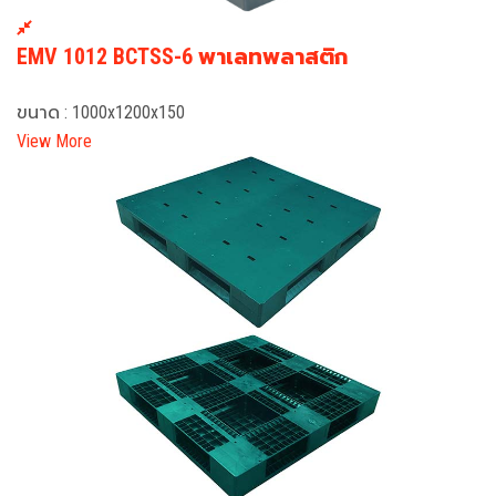
EMV 1012 BCTSS-6 พาเลทพลาสติก
ขนาด : 1000x1200x150
View More