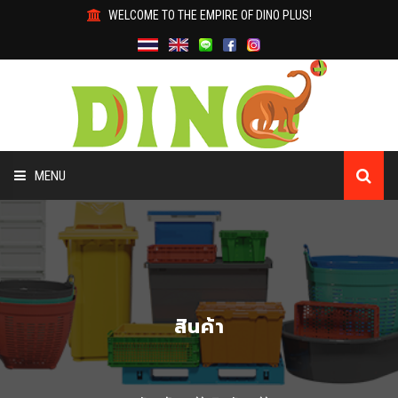
WELCOME TO THE EMPIRE OF DINO PLUS!
MENU
หน้าหลัก
เกี่ยวกับเรา
สินค้า
สินค้า
ทำไมต้องใช้สินค้าไดโน่