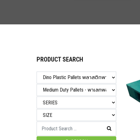
PRODUCT SEARCH