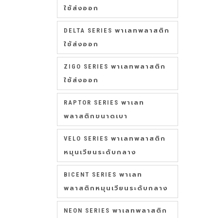
ใช้ส่งออก
DELTA SERIES พาเลทพลาสติก
ใช้ส่งออก
ZIGO SERIES พาเลทพลาสติก
ใช้ส่งออก
RAPTOR SERIES พาเลท
พลาสติกขนาดเบา
VELO SERIES พาเลทพลาสติก
หมุนเวียนระดับกลาง
BICENT SERIES พาเลท
พลาสติกหมุนเวียนระดับกลาง
NEON SERIES พาเลทพลาสติก