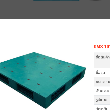
DMS 10
ชื่อสินค้า
ชื่อรุ่น
ขนาด กx
ลักษณะ
รูปแบบ
วัตถุดิบ