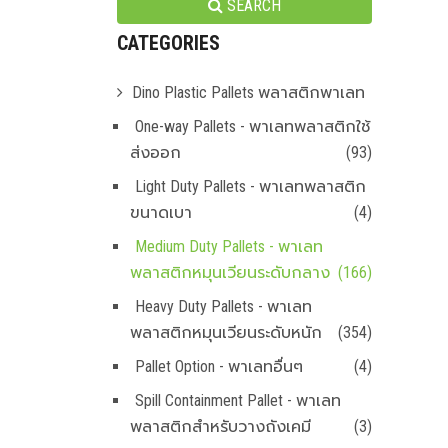
SEARCH
CATEGORIES
Dino Plastic Pallets พลาสติกพาเลท
One-way Pallets - พาเลทพลาสติกใช้
ส่งออก
(93)
Light Duty Pallets - พาเลทพลาสติก
ขนาดเบา
(4)
Medium Duty Pallets - พาเลท
พลาสติกหมุนเวียนระดับกลาง
(166)
Heavy Duty Pallets - พาเลท
พลาสติกหมุนเวียนระดับหนัก
(354)
Pallet Option - พาเลทอื่นๆ
(4)
Spill Containment Pallet - พาเลท
พลาสติกสำหรับวางถังเคมี
(3)