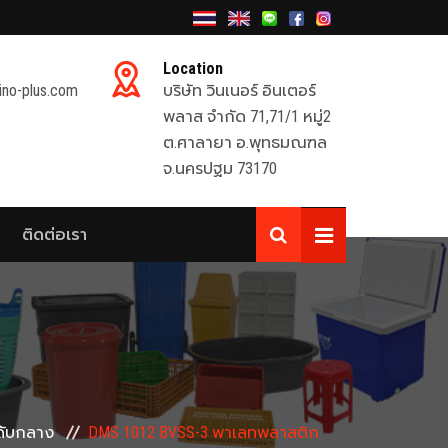
Location
ino-plus.com
บริษัท วินเนอร์ อินเตอร์
พลาส จำกัด 71,71/1 หมู่2
ต.ศาลายา อ.พุทธมณฑล
จ.นครปฐม 73170
ติดต่อเรา
ะดับกลาง
DMS 1012 BVSS-3 พาเลทพลาสติก