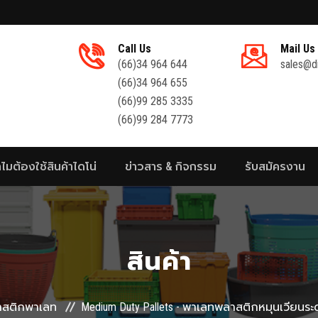
Call Us
Mail Us
(66)34 964 644
sales@d
(66)34 964 655
(66)99 285 3335
(66)99 284 7773
ไมต้องใช้สินค้าไดโน่
ข่าวสาร & กิจกรรม
รับสมัครงาน
สินค้า
พลาสติกพาเลท
Medium Duty Pallets - พาเลทพลาสติกหมุนเวียนร