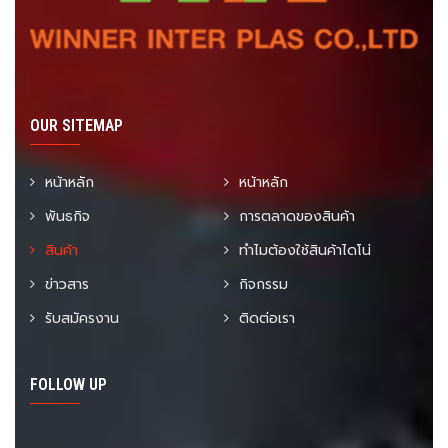
OUR SITEMAP
หน้าหลัก
หน้าหลัก
พันธกิจ
การตลาดของสินค้า
สินค้า
ทำไมต้องใช้สินค้าไดโน่
ข่าวสาร
กิจกรรม
รับสมัครงาน
ติดต่อเรา
FOLLOW UP