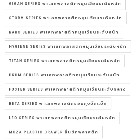
GIGAN SERIES พาเลทพลาสติกหมุนเวียนระดับหนัก
STORM SERIES พาเลทพลาสติกหมุนเวียนระดับหนัก
BARO SERIES พาเลทพลาสติกหมุนเวียนระดับหนัก
HYGIENE SERIES พาเลทพลาสติกหมุนเวียนระดับหนัก
TITAN SERIES พาเลทพลาสติกหมุนเวียนระดับหนัก
DRUM SERIES พาเลทพลาสติกหมุนเวียนระดับหนัก
FOSTER SERIES พาเลทพลาสติกหมุนเวียนระดับกลาง
BETA SERIES พาเลทพลาสติกรองถุงบิ๊กแบ็ค
LEO SERIES พาเลทพลาสติกหมุนเวียนระดับหนัก
MOZA PLASTIC DRAWER ลิ้นชักพลาสติก