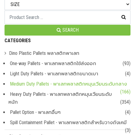
SEARCH
CATEGORIES
Dino Plastic Pallets พลาสติกพาเลท
One-way Pallets - พาเลทพลาสติกใช้ส่งออก
(93)
Light Duty Pallets - พาเลทพลาสติกขนาดเบา
(4)
Medium Duty Pallets - พาเลทพลาสติกหมุนเวียนระดับกลาง
(166)
Heavy Duty Pallets - พาเลทพลาสติกหมุนเวียนระดับ
หนัก
(354)
Pallet Option - พาเลทอื่นๆ
(4)
Spill Containment Pallet - พาเลทพลาสติกสำหรับวางถังเคมี
(3)