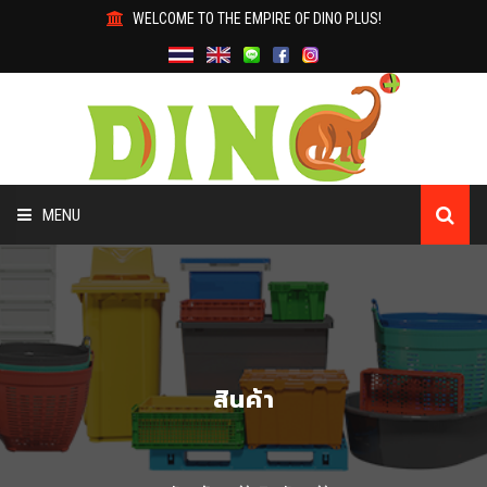
WELCOME TO THE EMPIRE OF DINO PLUS!
MENU
หน้าหลัก
เกี่ยวกับเรา
สินค้า
สินค้า
ทำไมต้องใช้สินค้าไดโน่