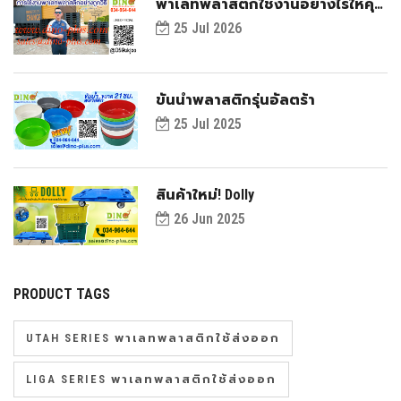
พาเลทพลาสติกใช้งานอย่างไรให้คุ้ม
ค่าและอยู่กับเราไปนานๆ?
25 Jul 2026
ขันน้ำพลาสติกรุ่นอัลตร้า
25 Jul 2025
สินค้าใหม่! Dolly
26 Jun 2025
PRODUCT TAGS
UTAH SERIES พาเลทพลาสติกใช้ส่งออก
LIGA SERIES พาเลทพลาสติกใช้ส่งออก