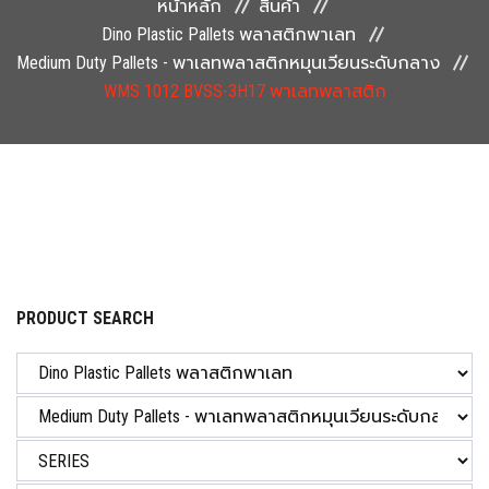
หน้าหลัก
สินค้า
ข่าวสาร & กิจกรรม
Dino Plastic Pallets พลาสติกพาเลท
Medium Duty Pallets - พาเลทพลาสติกหมุนเวียนระดับกลาง
รับสมัครงาน
WMS 1012 BVSS-3H17 พาเลทพลาสติก
ติดต่อเรา
PRODUCT SEARCH