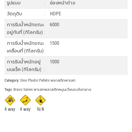
รูปแบบ
:
ช่องหน้าต่าง
วัตถุดิบ
:
HDPE
การรับน้ำหนักขณะ
6000
อยู่กับที่ (กิโลกรัม)
:
การรับน้ำหนักขณะ
1500
เคลื่อนที่ (กิโลกรัม)
:
การรับน้ำหนักอยู่
1000
บนแร็ค (กิโลกรัม)
:
Category:
Dino Plastic Pallets พลาสติกพาเลท
Tags:
Bravo Series พาเลทพลาสติกหมุนเวียนระดับกลาง
4 way
4 way
N/A