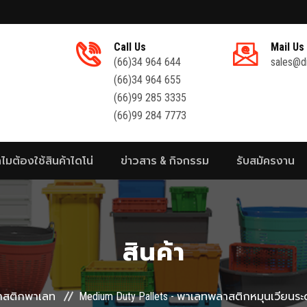
Call Us
Mail Us
(66)34 964 644
sales@d
(66)34 964 655
(66)99 285 3335
(66)99 284 7773
ไมต้องใช้สินค้าไดโน่
ข่าวสาร & กิจกรรม
รับสมัครงาน
สินค้า
พลาสติกพาเลท
Medium Duty Pallets - พาเลทพลาสติกหมุนเวียนร