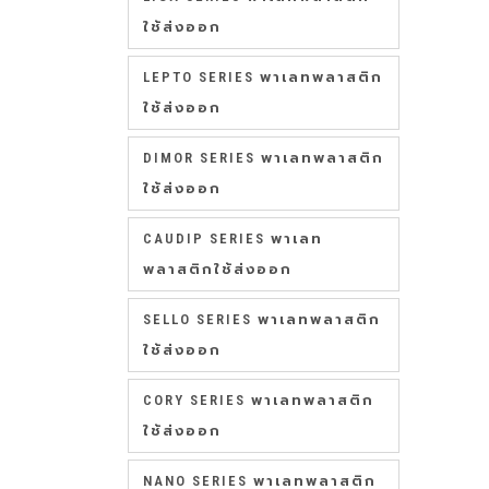
ใช้ส่งออก
LEPTO SERIES พาเลทพลาสติก
ใช้ส่งออก
DIMOR SERIES พาเลทพลาสติก
ใช้ส่งออก
CAUDIP SERIES พาเลท
พลาสติกใช้ส่งออก
SELLO SERIES พาเลทพลาสติก
ใช้ส่งออก
CORY SERIES พาเลทพลาสติก
ใช้ส่งออก
NANO SERIES พาเลทพลาสติก