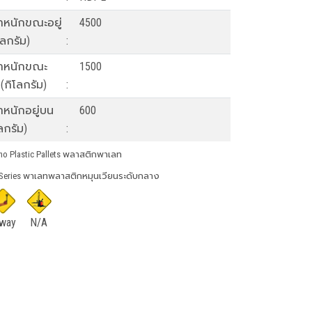
้ำหนักขณะอยู่
4500
ิโลกรัม)
:
้ำหนักขณะ
1500
่ (กิโลกรัม)
:
ำหนักอยู่บน
600
ลกรัม)
:
no Plastic Pallets พลาสติกพาเลท
Series พาเลทพลาสติกหมุนเวียนระดับกลาง
 way
N/A