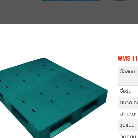
WMS 11
ชื่อสินค้า
ชื่อรุ่น
ขนาด กx
ลักษณะ
รูปแบบ
วัตถุดิบ