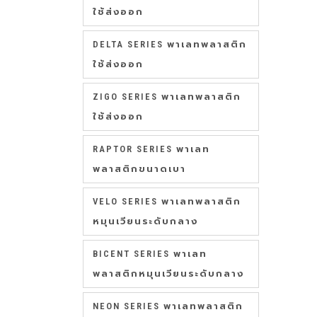
ใช้ส่งออก
DELTA SERIES พาเลทพลาสติก
ใช้ส่งออก
ZIGO SERIES พาเลทพลาสติก
ใช้ส่งออก
RAPTOR SERIES พาเลท
พลาสติกขนาดเบา
VELO SERIES พาเลทพลาสติก
หมุนเวียนระดับกลาง
BICENT SERIES พาเลท
พลาสติกหมุนเวียนระดับกลาง
NEON SERIES พาเลทพลาสติก