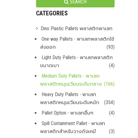
SEARCH
CATEGORIES
Dino Plastic Pallets พลาสติกพาเลท
One-way Pallets - พาเลทพลาสติกใช้
ส่งออก
(93)
Light Duty Pallets - พาเลทพลาสติก
ขนาดเบา
(4)
Medium Duty Pallets - พาเลท
พลาสติกหมุนเวียนระดับกลาง
(166)
Heavy Duty Pallets - พาเลท
พลาสติกหมุนเวียนระดับหนัก
(354)
Pallet Option - พาเลทอื่นๆ
(4)
Spill Containment Pallet - พาเลท
พลาสติกสำหรับวางถังเคมี
(3)