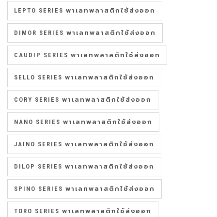
LEPTO SERIES พาเลทพลาสติกใช้ส่งออก
DIMOR SERIES พาเลทพลาสติกใช้ส่งออก
CAUDIP SERIES พาเลทพลาสติกใช้ส่งออก
SELLO SERIES พาเลทพลาสติกใช้ส่งออก
CORY SERIES พาเลทพลาสติกใช้ส่งออก
NANO SERIES พาเลทพลาสติกใช้ส่งออก
JAINO SERIES พาเลทพลาสติกใช้ส่งออก
DILOP SERIES พาเลทพลาสติกใช้ส่งออก
SPINO SERIES พาเลทพลาสติกใช้ส่งออก
TORO SERIES พาเลทพลาสติกใช้ส่งออก