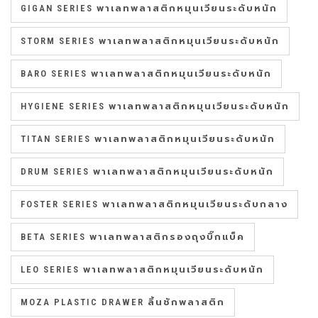
GIGAN SERIES พาเลทพลาสติกหมุนเวียนระดับหนัก
STORM SERIES พาเลทพลาสติกหมุนเวียนระดับหนัก
BARO SERIES พาเลทพลาสติกหมุนเวียนระดับหนัก
HYGIENE SERIES พาเลทพลาสติกหมุนเวียนระดับหนัก
TITAN SERIES พาเลทพลาสติกหมุนเวียนระดับหนัก
DRUM SERIES พาเลทพลาสติกหมุนเวียนระดับหนัก
FOSTER SERIES พาเลทพลาสติกหมุนเวียนระดับกลาง
BETA SERIES พาเลทพลาสติกรองถุงบิ๊กแบ็ค
LEO SERIES พาเลทพลาสติกหมุนเวียนระดับหนัก
MOZA PLASTIC DRAWER ลิ้นชักพลาสติก