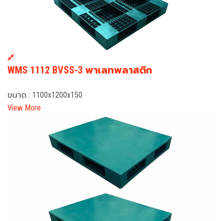
WMS 1112 BVSS-3 พาเลทพลาสติก
ขนาด : 1100x1200x150
View More