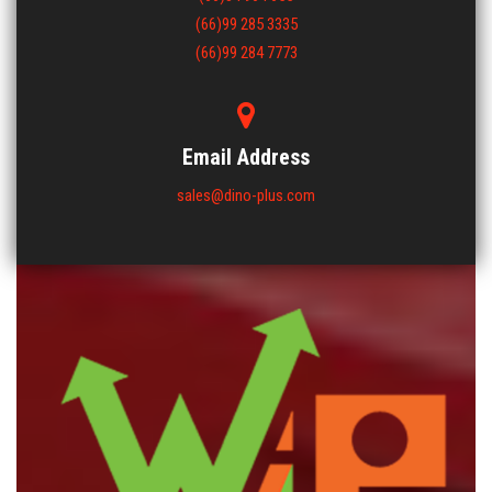
(66)99 285 3335
(66)99 284 7773
Email Address
sales@dino-plus.com