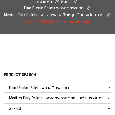
หน้าหลัก
สินค้า
ข่าวสาร & กิจกรรม
Dino Plastic Pallets พลาสติกพาเลท
Medium Duty Pallets - พาเลทพลาสติกหมุนเวียนระดับกลาง
รับสมัครงาน
WML 1212 BVSS-3H17 พาเลทพลาสติก
ติดต่อเรา
PRODUCT SEARCH