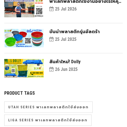
พาเลทพลาสติกใช้งานอย่างไรให้คุ้ม
ค่าและอยู่กับเราไปนานๆ?
25 Jul 2026
ขันน้ำพลาสติกรุ่นอัลตร้า
25 Jul 2025
สินค้าใหม่! Dolly
26 Jun 2025
PRODUCT TAGS
UTAH SERIES พาเลทพลาสติกใช้ส่งออก
LIGA SERIES พาเลทพลาสติกใช้ส่งออก