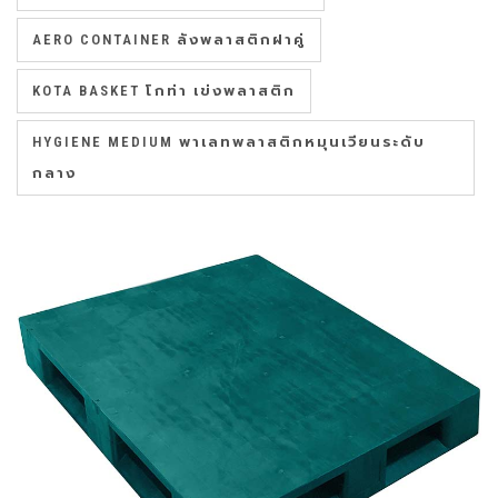
AERO CONTAINER ลังพลาสติกฝาคู่
KOTA BASKET โกท่า เข่งพลาสติก
HYGIENE MEDIUM พาเลทพลาสติกหมุนเวียนระดับ
กลาง