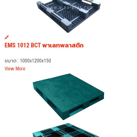
EMS 1012 BCT พาเลทพลาสติก
ขนาด : 1000x1200x150
View More