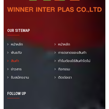
OUR SITEMAP
หน้าหลัก
หน้าหลัก
พันธกิจ
การตลาดของสินค้า
สินค้า
ทำไมต้องใช้สินค้าไดโน่
ข่าวสาร
กิจกรรม
รับสมัครงาน
ติดต่อเรา
FOLLOW UP