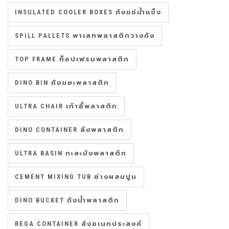
INSULATED COOLER BOXES ถังแช่น้ำแข็ง
SPILL PALLETS พาเลทพลาสติกวางถัง
TOP FRAME ท็อปเฟรมพลาสติก
DINO BIN ถังขยะพลาสติก
ULTRA CHAIR เก้าอี้พลาสติก
DINO CONTAINER ลังพลาสติก
ULTRA BASIN กะละมังพลาสติก
CEMENT MIXING TUB อ่างผสมปูน
DINO BUCKET ถังน้ำพลาสติก
REGA CONTAINER ลังอเนกประสงค์