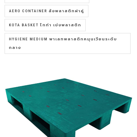
AERO CONTAINER ลังพลาสติกฝาคู่
KOTA BASKET โกท่า เข่งพลาสติก
HYGIENE MEDIUM พาเลทพลาสติกหมุนเวียนระดับ
กลาง