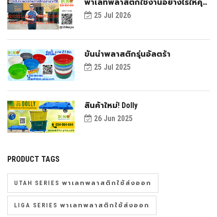
พาเลทพลาสติกใช้งานอย่างไรให้คุ้ม
ค่าและอยู่กับเราไปนานๆ?
25 Jul 2026
ขันน้ำพลาสติกรุ่นอัลตร้า
25 Jul 2025
สินค้าใหม่! Dolly
26 Jun 2025
PRODUCT TAGS
UTAH SERIES พาเลทพลาสติกใช้ส่งออก
LIGA SERIES พาเลทพลาสติกใช้ส่งออก