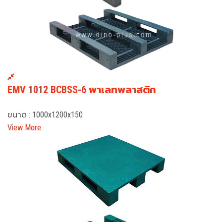
EMV 1012 BCBSS-6 พาเลทพลาสติก
ขนาด : 1000x1200x150
View More