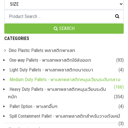
SEARCH
CATEGORIES
Dino Plastic Pallets พลาสติกพาเลท
One-way Pallets - พาเลทพลาสติกใช้ส่งออก
(93)
Light Duty Pallets - พาเลทพลาสติกขนาดเบา
(4)
Medium Duty Pallets - พาเลทพลาสติกหมุนเวียนระดับกลาง
(166)
Heavy Duty Pallets - พาเลทพลาสติกหมุนเวียนระดับ
หนัก
(354)
Pallet Option - พาเลทอื่นๆ
(4)
Spill Containment Pallet - พาเลทพลาสติกสำหรับวางถังเคมี
(3)