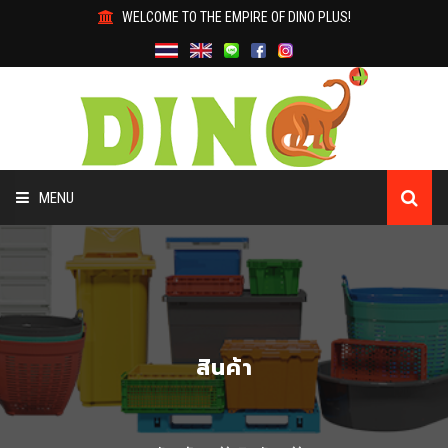
WELCOME TO THE EMPIRE OF DINO PLUS!
MENU
หน้าหลัก
เกี่ยวกับเรา
สินค้า
สินค้า
ทำไมต้องใช้สินค้าไดโน่