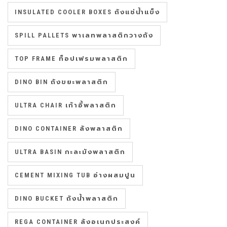
INSULATED COOLER BOXES ถังแช่น้ำแข็ง
SPILL PALLETS พาเลทพลาสติกวางถัง
TOP FRAME ท็อปเฟรมพลาสติก
DINO BIN ถังขยะพลาสติก
ULTRA CHAIR เก้าอี้พลาสติก
DINO CONTAINER ลังพลาสติก
ULTRA BASIN กะละมังพลาสติก
CEMENT MIXING TUB อ่างผสมปูน
DINO BUCKET ถังน้ำพลาสติก
REGA CONTAINER ลังอเนกประสงค์