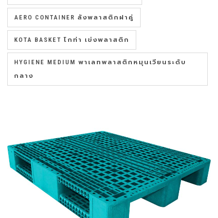
AERO CONTAINER ลังพลาสติกฝาคู่
KOTA BASKET โกท่า เข่งพลาสติก
HYGIENE MEDIUM พาเลทพลาสติกหมุนเวียนระดับ
กลาง