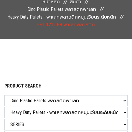
หน้าหลัก
สินค้า
ข่าวสาร & กิจกรรม
Dino Plastic Pallets พลาสติกพาเลท
Heavy Duty Pallets - พาเลทพลาสติกหมุนเวียนระดับหนัก
รับสมัครงาน
EHT 1212 RB พาเลทพลาสติก
ติดต่อเรา
PRODUCT SEARCH