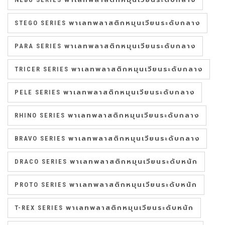
STEGO SERIES พาเลทพลาสติกหมุนเวียนระดับกลาง
PARA SERIES พาเลทพลาสติกหมุนเวียนระดับกลาง
TRICER SERIES พาเลทพลาสติกหมุนเวียนระดับกลาง
PELE SERIES พาเลทพลาสติกหมุนเวียนระดับกลาง
RHINO SERIES พาเลทพลาสติกหมุนเวียนระดับกลาง
BRAVO SERIES พาเลทพลาสติกหมุนเวียนระดับกลาง
DRACO SERIES พาเลทพลาสติกหมุนเวียนระดับหนัก
PROTO SERIES พาเลทพลาสติกหมุนเวียนระดับหนัก
T-REX SERIES พาเลทพลาสติกหมุนเวียนระดับหนัก