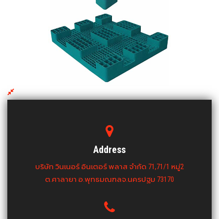
PHV 1212 RB พาเลทพลาสติก
ขนาด : 1200x1200x170
View More
Address
บริษัท วินเนอร์ อินเตอร์ พลาส จำกัด 71,71/1 หมู่2
ต.ศาลายา อ.พุทธมณฑลจ.นครปฐม 73170