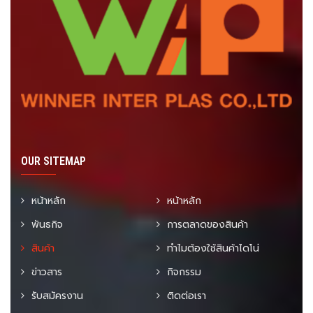
OUR SITEMAP
หน้าหลัก
หน้าหลัก
พันธกิจ
การตลาดของสินค้า
สินค้า
ทำไมต้องใช้สินค้าไดโน่
ข่าวสาร
กิจกรรม
รับสมัครงาน
ติดต่อเรา