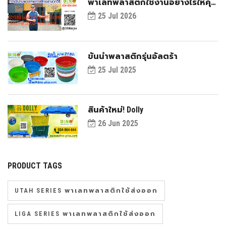
พาเลทพลาสติกใช้งานอย่างไรให้คุ้ม
ค่าและอยู่กับเราไปนานๆ?
25 Jul 2026
ขันน้ำพลาสติกรุ่นอัลตร้า
25 Jul 2025
สินค้าใหม่! Dolly
26 Jun 2025
PRODUCT TAGS
UTAH SERIES พาเลทพลาสติกใช้ส่งออก
LIGA SERIES พาเลทพลาสติกใช้ส่งออก