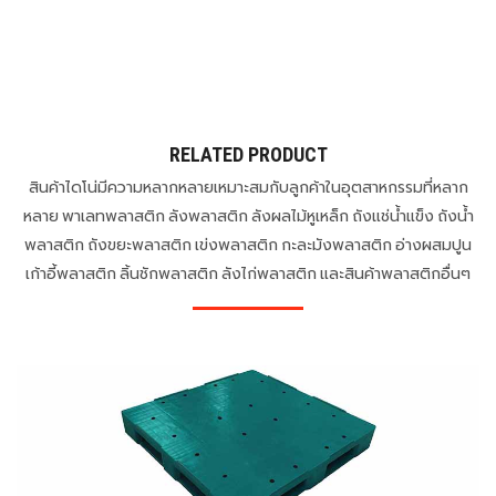
RELATED PRODUCT
สินค้าไดโน่มีความหลากหลายเหมาะสมกับลูกค้าในอุตสาหกรรมที่หลาก
หลาย พาเลทพลาสติก ลังพลาสติก ลังผลไม้หูเหล็ก ถังแช่น้ำแข็ง ถังน้ำ
พลาสติก ถังขยะพลาสติก เข่งพลาสติก กะละมังพลาสติก อ่างผสมปูน
เก้าอี้พลาสติก ลิ้นชักพลาสติก ลังไก่พลาสติก และสินค้าพลาสติกอื่นๆ