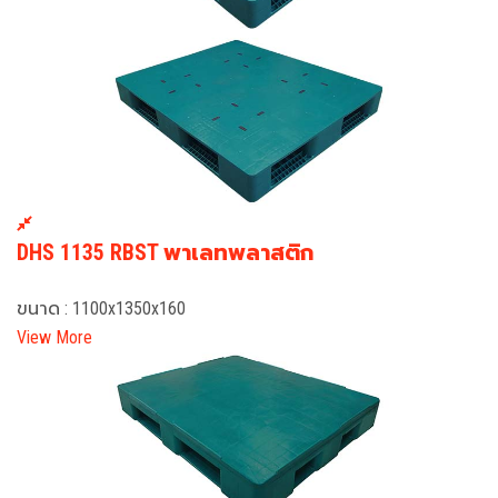
DHS 1135 RBST พาเลทพลาสติก
ขนาด : 1100x1350x160
View More