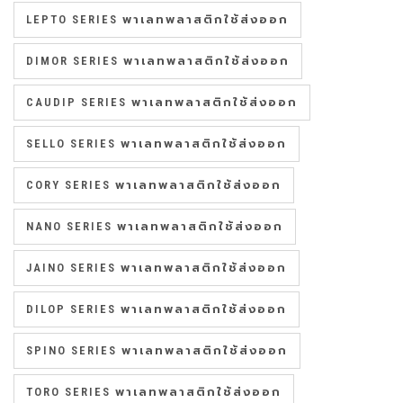
LEPTO SERIES พาเลทพลาสติกใช้ส่งออก
DIMOR SERIES พาเลทพลาสติกใช้ส่งออก
CAUDIP SERIES พาเลทพลาสติกใช้ส่งออก
SELLO SERIES พาเลทพลาสติกใช้ส่งออก
CORY SERIES พาเลทพลาสติกใช้ส่งออก
NANO SERIES พาเลทพลาสติกใช้ส่งออก
JAINO SERIES พาเลทพลาสติกใช้ส่งออก
DILOP SERIES พาเลทพลาสติกใช้ส่งออก
SPINO SERIES พาเลทพลาสติกใช้ส่งออก
TORO SERIES พาเลทพลาสติกใช้ส่งออก