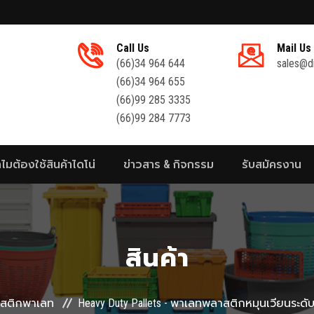
Call Us
Mail Us
(66)34 964 644
sales@d
(66)34 964 655
(66)99 285 3335
(66)99 284 7773
ไมต้องใช้สินค้าไดโน่
ข่าวสาร & กิจกรรม
รับสมัครงาน
สินค้า
ลาสติกพาเลท
Heavy Duty Pallets - พาเลทพลาสติกหมุนเวียนระดั