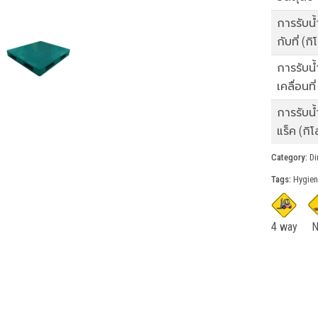
การรับน
กับที่ (ก
การรับน
เคลื่อนที
การรับน้
แร็ค (กิโ
Category:
Di
Tags:
Hygien
4 way
N