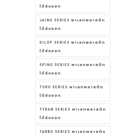
ใช้ส่งออก
JAINO SERIES พาเลทพลาสติก
ใช้ส่งออก
DILOP SERIES พาเลทพลาสติก
ใช้ส่งออก
SPINO SERIES พาเลทพลาสติก
ใช้ส่งออก
TORO SERIES พาเลทพลาสติก
ใช้ส่งออก
TYRAN SERIES พาเลทพลาสติก
ใช้ส่งออก
TARBO SERIES พาเลทพลาสติก