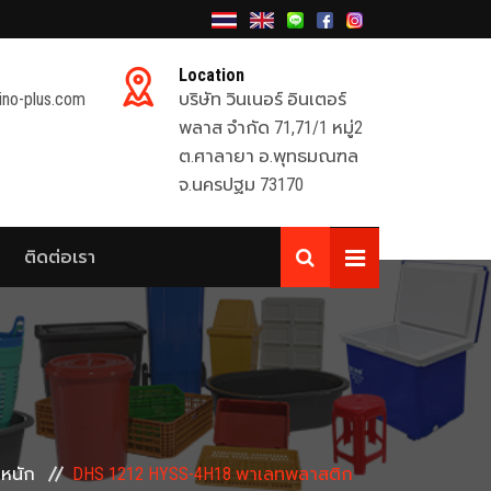
Location
ino-plus.com
บริษัท วินเนอร์ อินเตอร์
พลาส จำกัด 71,71/1 หมู่2
ต.ศาลายา อ.พุทธมณฑล
จ.นครปฐม 73170
ติดต่อเรา
บหนัก
DHS 1212 HYSS-4H18 พาเลทพลาสติก