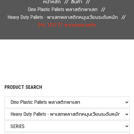
หน้าหลัก
สินค้า
ข่าวสาร & กิจกรรม
Dino Plastic Pallets พลาสติกพาเลท
Heavy Duty Pallets - พาเลทพลาสติกหมุนเวียนระดับหนัก
รับสมัครงาน
DHL 1012 FT พาเลทพลาสติก
ติดต่อเรา
PRODUCT SEARCH