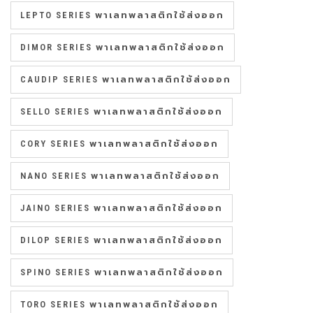
LEPTO SERIES พาเลทพลาสติกใช้ส่งออก
DIMOR SERIES พาเลทพลาสติกใช้ส่งออก
CAUDIP SERIES พาเลทพลาสติกใช้ส่งออก
SELLO SERIES พาเลทพลาสติกใช้ส่งออก
CORY SERIES พาเลทพลาสติกใช้ส่งออก
NANO SERIES พาเลทพลาสติกใช้ส่งออก
JAINO SERIES พาเลทพลาสติกใช้ส่งออก
DILOP SERIES พาเลทพลาสติกใช้ส่งออก
SPINO SERIES พาเลทพลาสติกใช้ส่งออก
TORO SERIES พาเลทพลาสติกใช้ส่งออก