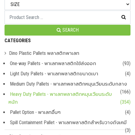
SEARCH
CATEGORIES
Dino Plastic Pallets พลาสติกพาเลท
One-way Pallets - พาเลทพลาสติกใช้ส่งออก
(93)
Light Duty Pallets - พาเลทพลาสติกขนาดเบา
(4)
Medium Duty Pallets - พาเลทพลาสติกหมุนเวียนระดับกลาง
(166)
Heavy Duty Pallets - พาเลทพลาสติกหมุนเวียนระดับ
หนัก
(354)
Pallet Option - พาเลทอื่นๆ
(4)
Spill Containment Pallet - พาเลทพลาสติกสำหรับวางถังเคมี
(3)