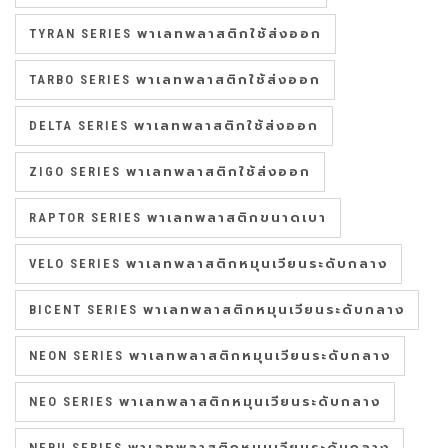
TYRAN SERIES พาเลทพลาสติกใช้ส่งออก
TARBO SERIES พาเลทพลาสติกใช้ส่งออก
DELTA SERIES พาเลทพลาสติกใช้ส่งออก
ZIGO SERIES พาเลทพลาสติกใช้ส่งออก
RAPTOR SERIES พาเลทพลาสติกขนาดเบา
VELO SERIES พาเลทพลาสติกหมุนเวียนระดับกลาง
BICENT SERIES พาเลทพลาสติกหมุนเวียนระดับกลาง
NEON SERIES พาเลทพลาสติกหมุนเวียนระดับกลาง
NEO SERIES พาเลทพลาสติกหมุนเวียนระดับกลาง
NEBU SERIES พาเลทพลาสติกหมุนเวียนระดับกลาง