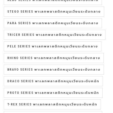
STEGO SERIES พาเลทพลาสติกหมุนเวียนระดับกลาง
PARA SERIES พาเลทพลาสติกหมุนเวียนระดับกลาง
TRICER SERIES พาเลทพลาสติกหมุนเวียนระดับกลาง
PELE SERIES พาเลทพลาสติกหมุนเวียนระดับกลาง
RHINO SERIES พาเลทพลาสติกหมุนเวียนระดับกลาง
BRAVO SERIES พาเลทพลาสติกหมุนเวียนระดับกลาง
DRACO SERIES พาเลทพลาสติกหมุนเวียนระดับหนัก
PROTO SERIES พาเลทพลาสติกหมุนเวียนระดับหนัก
T-REX SERIES พาเลทพลาสติกหมุนเวียนระดับหนัก