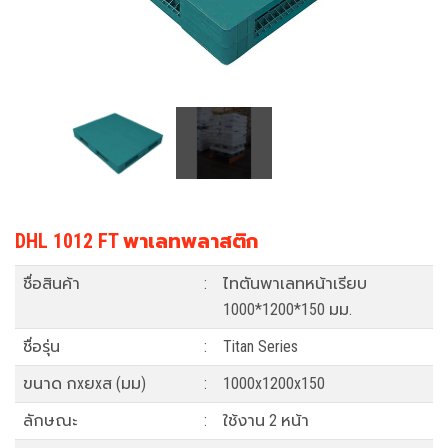
DHL 1012 FT พาเลทพลาสติก
ชื่อสินค้า
:
ไทตันพาเลทหน้าเรียบ
1000*1200*150 มม.
ชื่อรุ่น
:
Titan Series
ขนาด กxยxส (มม)
:
1000x1200x150
ลักษณะ
:
ใช้งาน 2 หน้า