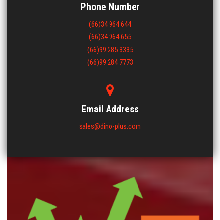
Phone Number
(66)34 964 644
(66)34 964 655
(66)99 285 3335
(66)99 284 7773
Email Address
sales@dino-plus.com