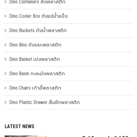
Dino Containers ลังพลาสติก
Dino Cooler Box ถังแช่น้ำแข็ง
Dino Buckets ถังน้ำพลาสติก
Dino Bins ถังขยะพลาสติก
Dino Basket เข่งพลาสติก
Dino Basin กะละมังพลาสติก
Dino Chairs เก้าอี้พลาสติก
Dino Plastic Drawer ลิ้นชักพลาสติก
LATEST NEWS