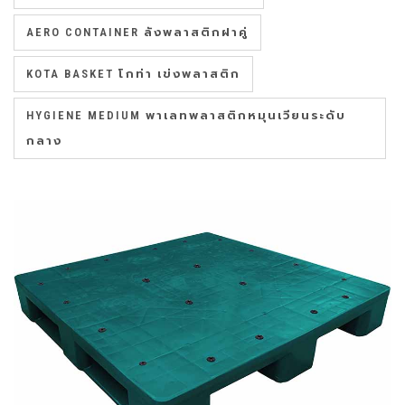
AERO CONTAINER ลังพลาสติกฝาคู่
KOTA BASKET โกท่า เข่งพลาสติก
HYGIENE MEDIUM พาเลทพลาสติกหมุนเวียนระดับ
กลาง