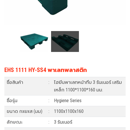
EHS 1111 HY-SS4 พาเลทพลาสติก
ชื่อสินค้า
:
ไฮยีนพาเลทหน้าทึบ 3 รันเนอร์ เสริม
เหล็ก 1100*1100*160 มม.
ชื่อรุ่น
:
Hygiene Series
ขนาด กxยxส (มม)
:
1100x1100x160
ลักษณะ
:
3 รันเนอร์