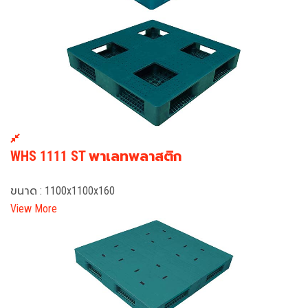
WHS 1111 ST พาเลทพลาสติก
ขนาด : 1100x1100x160
View More