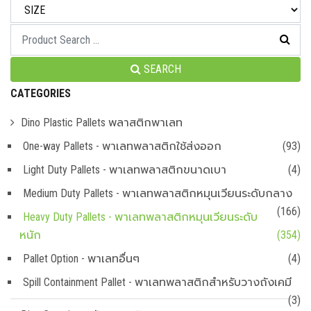
SEARCH
CATEGORIES
Dino Plastic Pallets พลาสติกพาเลท
One-way Pallets - พาเลทพลาสติกใช้ส่งออก
(93)
Light Duty Pallets - พาเลทพลาสติกขนาดเบา
(4)
Medium Duty Pallets - พาเลทพลาสติกหมุนเวียนระดับกลาง
(166)
Heavy Duty Pallets - พาเลทพลาสติกหมุนเวียนระดับ
หนัก
(354)
Pallet Option - พาเลทอื่นๆ
(4)
Spill Containment Pallet - พาเลทพลาสติกสำหรับวางถังเคมี
(3)