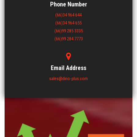
Phone Number
(66)34 964 644
(66)34 964 655
(66)99 285 3335
(66)99 284 7773
Email Address
sales@dino-plus.com