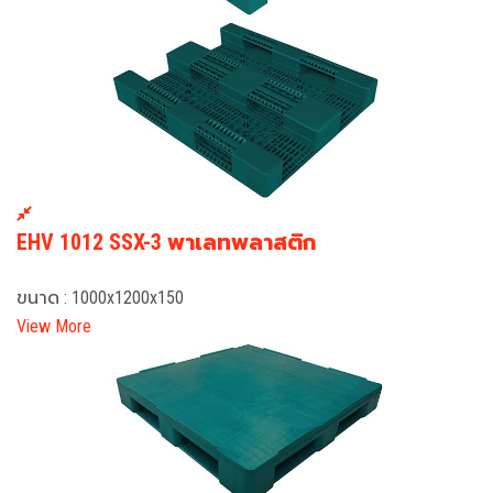
EHV 1012 SSX-3 พาเลทพลาสติก
ขนาด : 1000x1200x150
View More