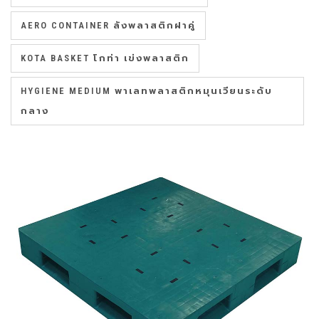
AERO CONTAINER ลังพลาสติกฝาคู่
KOTA BASKET โกท่า เข่งพลาสติก
HYGIENE MEDIUM พาเลทพลาสติกหมุนเวียนระดับ
กลาง