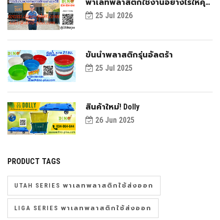
พาเลทพลาสติกใช้งานอย่างไรให้คุ้ม
ค่าและอยู่กับเราไปนานๆ?
25 Jul 2026
ขันน้ำพลาสติกรุ่นอัลตร้า
25 Jul 2025
สินค้าใหม่! Dolly
26 Jun 2025
PRODUCT TAGS
UTAH SERIES พาเลทพลาสติกใช้ส่งออก
LIGA SERIES พาเลทพลาสติกใช้ส่งออก