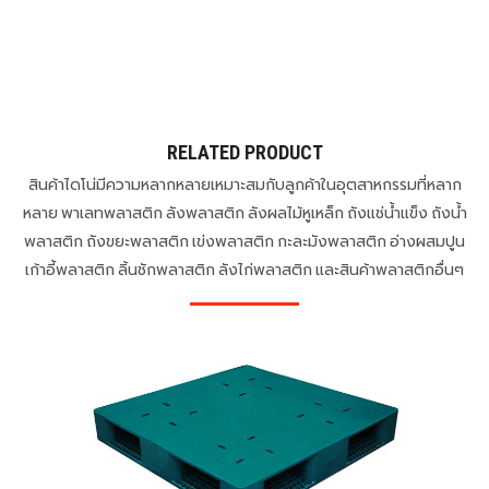
RELATED PRODUCT
สินค้าไดโน่มีความหลากหลายเหมาะสมกับลูกค้าในอุตสาหกรรมที่หลาก
หลาย พาเลทพลาสติก ลังพลาสติก ลังผลไม้หูเหล็ก ถังแช่น้ำแข็ง ถังน้ำ
พลาสติก ถังขยะพลาสติก เข่งพลาสติก กะละมังพลาสติก อ่างผสมปูน
เก้าอี้พลาสติก ลิ้นชักพลาสติก ลังไก่พลาสติก และสินค้าพลาสติกอื่นๆ