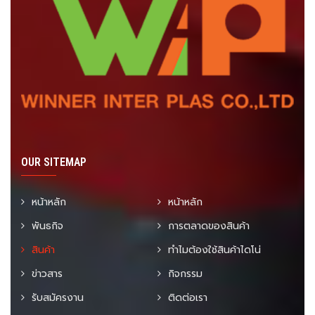
OUR SITEMAP
หน้าหลัก
หน้าหลัก
พันธกิจ
การตลาดของสินค้า
สินค้า
ทำไมต้องใช้สินค้าไดโน่
ข่าวสาร
กิจกรรม
รับสมัครงาน
ติดต่อเรา