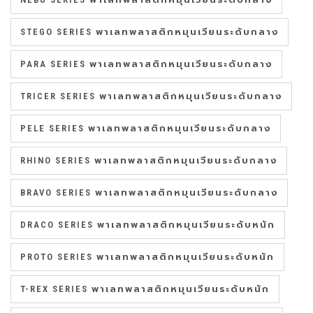
STEGO SERIES พาเลทพลาสติกหมุนเวียนระดับกลาง
PARA SERIES พาเลทพลาสติกหมุนเวียนระดับกลาง
TRICER SERIES พาเลทพลาสติกหมุนเวียนระดับกลาง
PELE SERIES พาเลทพลาสติกหมุนเวียนระดับกลาง
RHINO SERIES พาเลทพลาสติกหมุนเวียนระดับกลาง
BRAVO SERIES พาเลทพลาสติกหมุนเวียนระดับกลาง
DRACO SERIES พาเลทพลาสติกหมุนเวียนระดับหนัก
PROTO SERIES พาเลทพลาสติกหมุนเวียนระดับหนัก
T-REX SERIES พาเลทพลาสติกหมุนเวียนระดับหนัก