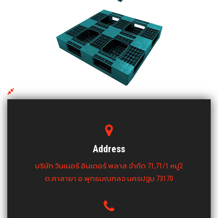
WHL 1212 FTN พาเลทพลาสติก
ขนาด : 1200x1200x150
View More
Address
บริษัท วินเนอร์ อินเตอร์ พลาส จำกัด 71,71/1 หมู่2
ต.ศาลายา อ.พุทธมณฑลจ.นครปฐม 73170