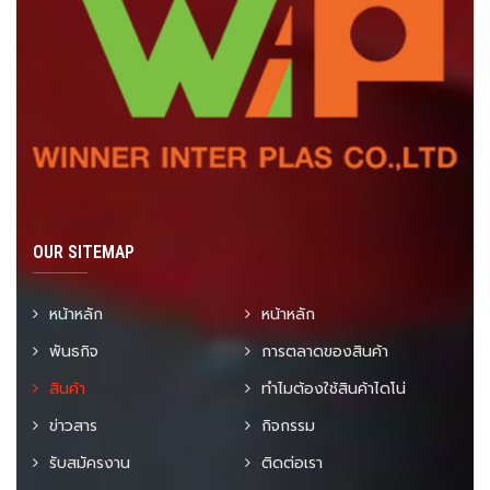
OUR SITEMAP
หน้าหลัก
หน้าหลัก
พันธกิจ
การตลาดของสินค้า
สินค้า
ทำไมต้องใช้สินค้าไดโน่
ข่าวสาร
กิจกรรม
รับสมัครงาน
ติดต่อเรา