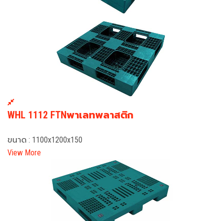
WHL 1112 FTNพาเลทพลาสติก
ขนาด : 1100x1200x150
View More