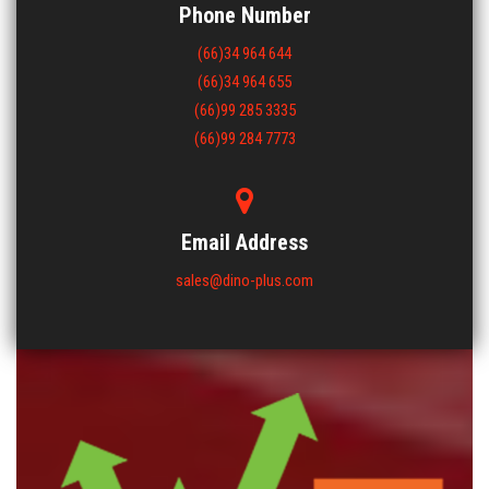
Phone Number
(66)34 964 644
(66)34 964 655
(66)99 285 3335
(66)99 284 7773
Email Address
sales@dino-plus.com