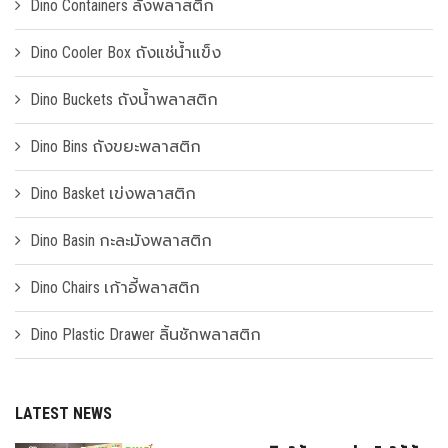
Dino Containers ลังพลาสติก
Dino Cooler Box ถังแช่น้ำแข็ง
Dino Buckets ถังน้ำพลาสติก
Dino Bins ถังขยะพลาสติก
Dino Basket เข่งพลาสติก
Dino Basin กะละมังพลาสติก
Dino Chairs เก้าอี้พลาสติก
Dino Plastic Drawer ลิ้นชักพลาสติก
LATEST NEWS