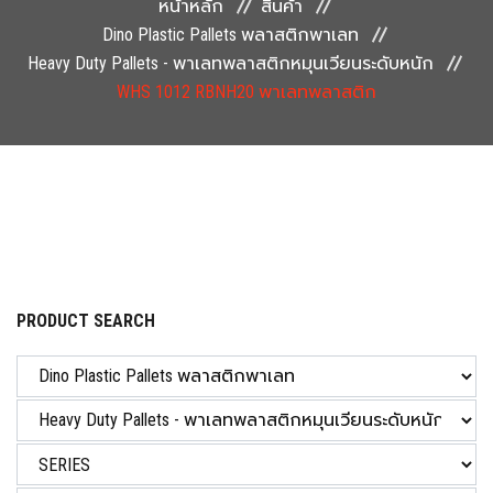
หน้าหลัก
สินค้า
ข่าวสาร & กิจกรรม
Dino Plastic Pallets พลาสติกพาเลท
Heavy Duty Pallets - พาเลทพลาสติกหมุนเวียนระดับหนัก
รับสมัครงาน
WHS 1012 RBNH20 พาเลทพลาสติก
ติดต่อเรา
PRODUCT SEARCH