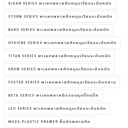
GIGAN SERIES พาเลทพลาสติกหมุนเวียนระดับหนัก
STORM SERIES พาเลทพลาสติกหมุนเวียนระดับหนัก
BARO SERIES พาเลทพลาสติกหมุนเวียนระดับหนัก
HYGIENE SERIES พาเลทพลาสติกหมุนเวียนระดับหนัก
TITAN SERIES พาเลทพลาสติกหมุนเวียนระดับหนัก
DRUM SERIES พาเลทพลาสติกหมุนเวียนระดับหนัก
FOSTER SERIES พาเลทพลาสติกหมุนเวียนระดับกลาง
BETA SERIES พาเลทพลาสติกรองถุงบิ๊กแบ็ค
LEO SERIES พาเลทพลาสติกหมุนเวียนระดับหนัก
MOZA PLASTIC DRAWER ลิ้นชักพลาสติก