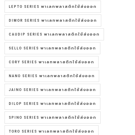
LEPTO SERIES พาเลทพลาสติกใช้ส่งออก
DIMOR SERIES พาเลทพลาสติกใช้ส่งออก
CAUDIP SERIES พาเลทพลาสติกใช้ส่งออก
SELLO SERIES พาเลทพลาสติกใช้ส่งออก
CORY SERIES พาเลทพลาสติกใช้ส่งออก
NANO SERIES พาเลทพลาสติกใช้ส่งออก
JAINO SERIES พาเลทพลาสติกใช้ส่งออก
DILOP SERIES พาเลทพลาสติกใช้ส่งออก
SPINO SERIES พาเลทพลาสติกใช้ส่งออก
TORO SERIES พาเลทพลาสติกใช้ส่งออก