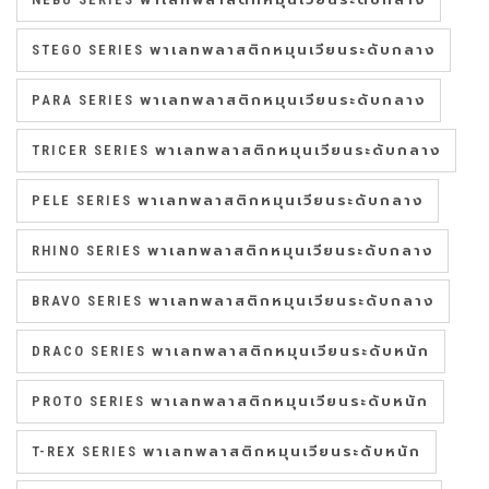
STEGO SERIES พาเลทพลาสติกหมุนเวียนระดับกลาง
PARA SERIES พาเลทพลาสติกหมุนเวียนระดับกลาง
TRICER SERIES พาเลทพลาสติกหมุนเวียนระดับกลาง
PELE SERIES พาเลทพลาสติกหมุนเวียนระดับกลาง
RHINO SERIES พาเลทพลาสติกหมุนเวียนระดับกลาง
BRAVO SERIES พาเลทพลาสติกหมุนเวียนระดับกลาง
DRACO SERIES พาเลทพลาสติกหมุนเวียนระดับหนัก
PROTO SERIES พาเลทพลาสติกหมุนเวียนระดับหนัก
T-REX SERIES พาเลทพลาสติกหมุนเวียนระดับหนัก