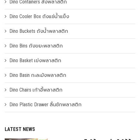
Dino Containers ลังพลาสติก
Dino Cooler Box ถังแช่น้ำแข็ง
Dino Buckets ถังน้ำพลาสติก
Dino Bins ถังขยะพลาสติก
Dino Basket เข่งพลาสติก
Dino Basin กะละมังพลาสติก
Dino Chairs เก้าอี้พลาสติก
Dino Plastic Drawer ลิ้นชักพลาสติก
LATEST NEWS