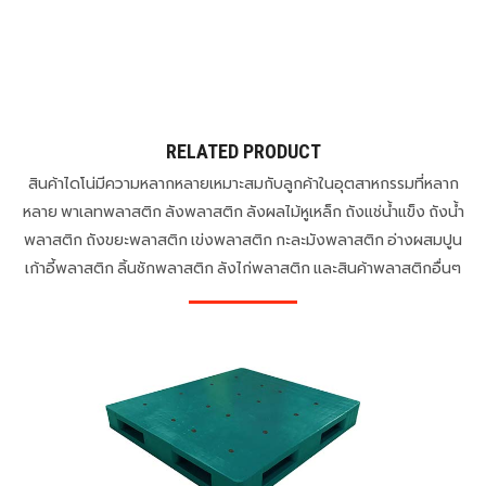
RELATED PRODUCT
สินค้าไดโน่มีความหลากหลายเหมาะสมกับลูกค้าในอุตสาหกรรมที่หลาก
หลาย พาเลทพลาสติก ลังพลาสติก ลังผลไม้หูเหล็ก ถังแช่น้ำแข็ง ถังน้ำ
พลาสติก ถังขยะพลาสติก เข่งพลาสติก กะละมังพลาสติก อ่างผสมปูน
เก้าอี้พลาสติก ลิ้นชักพลาสติก ลังไก่พลาสติก และสินค้าพลาสติกอื่นๆ