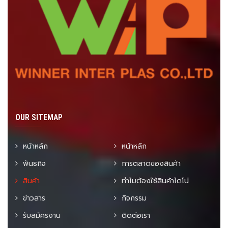
OUR SITEMAP
หน้าหลัก
หน้าหลัก
พันธกิจ
การตลาดของสินค้า
สินค้า
ทำไมต้องใช้สินค้าไดโน่
ข่าวสาร
กิจกรรม
รับสมัครงาน
ติดต่อเรา