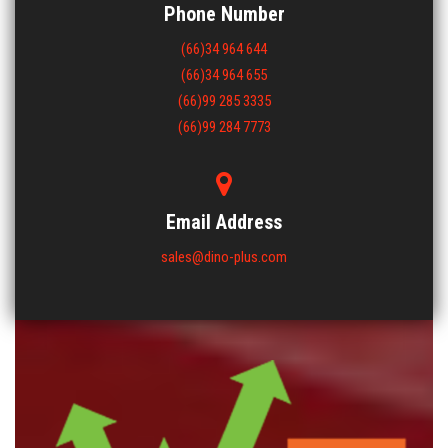
Phone Number
(66)34 964 644
(66)34 964 655
(66)99 285 3335
(66)99 284 7773
Email Address
sales@dino-plus.com