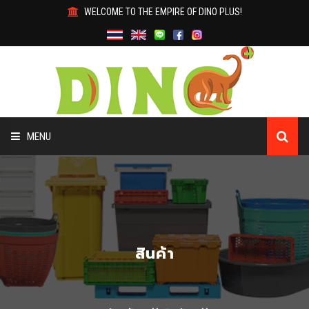
WELCOME TO THE EMPIRE OF DINO PLUS!
MENU
หน้าหลัก
เกี่ยวกับเรา
สินค้า
สินค้า
ทำไมต้องใช้สินค้าไดโน่