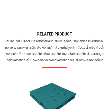
RELATED PRODUCT
สินค้าไดโน่มีความหลากหลายเหมาะสมกับลูกค้าในอุตสาหกรรมที่หลาก
หลาย พาเลทพลาสติก ลังพลาสติก ลังผลไม้หูเหล็ก ถังแช่น้ำแข็ง ถังน้ำ
พลาสติก ถังขยะพลาสติก เข่งพลาสติก กะละมังพลาสติก อ่างผสมปูน
เก้าอี้พลาสติก ลิ้นชักพลาสติก ลังไก่พลาสติก และสินค้าพลาสติกอื่นๆ