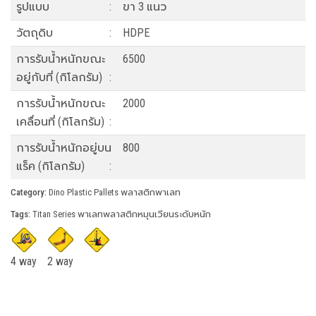
รูปแบบ
:
ขา 3 แนว
วัตถุดิบ
:
HDPE
การรับน้ำหนักขณะ
6500
อยู่กับที่ (กิโลกรัม)
:
การรับน้ำหนักขณะ
2000
เคลื่อนที่ (กิโลกรัม)
:
การรับน้ำหนักอยู่บน
800
แร็ค (กิโลกรัม)
:
Category:
Dino Plastic Pallets พลาสติกพาเลท
Tags:
Titan Series พาเลทพลาสติกหมุนเวียนระดับหนัก
4 way
2 way