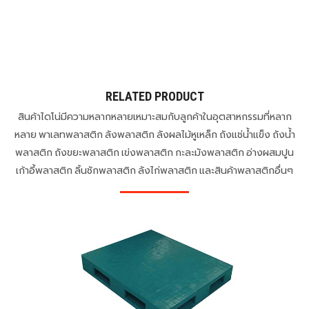
RELATED PRODUCT
สินค้าไดโน่มีความหลากหลายเหมาะสมกับลูกค้าในอุตสาหกรรมที่หลาก
หลาย พาเลทพลาสติก ลังพลาสติก ลังผลไม้หูเหล็ก ถังแช่น้ำแข็ง ถังน้ำ
พลาสติก ถังขยะพลาสติก เข่งพลาสติก กะละมังพลาสติก อ่างผสมปูน
เก้าอี้พลาสติก ลิ้นชักพลาสติก ลังไก่พลาสติก และสินค้าพลาสติกอื่นๆ