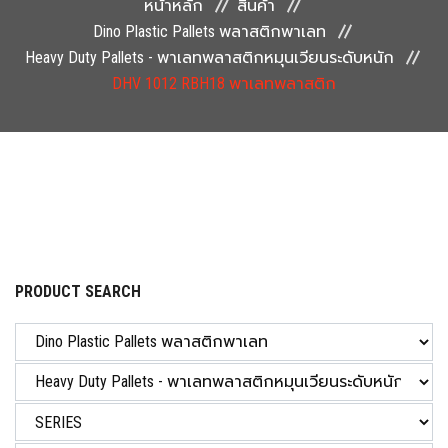
หน้าหลัก
สินค้า
ข่าวสาร & กิจกรรม
Dino Plastic Pallets พลาสติกพาเลท
Heavy Duty Pallets - พาเลทพลาสติกหมุนเวียนระดับหนัก
รับสมัครงาน
DHV 1012 RBH18 พาเลทพลาสติก
ติดต่อเรา
PRODUCT SEARCH