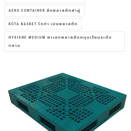
AERO CONTAINER ลังพลาสติกฝาคู่
KOTA BASKET โกท่า เข่งพลาสติก
HYGIENE MEDIUM พาเลทพลาสติกหมุนเวียนระดับ
กลาง