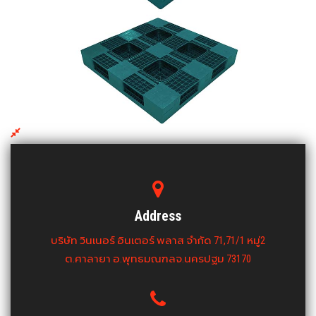
WHV 1212 SSN-3H18 พาเลทพลาสติก
ขนาด : 1200x1200x180
View More
Address
บริษัท วินเนอร์ อินเตอร์ พลาส จำกัด 71,71/1 หมู่2
ต.ศาลายา อ.พุทธมณฑลจ.นครปฐม 73170