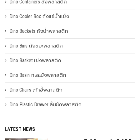
Dino Containers ลังพลาสติก
Dino Cooler Box ถังแช่น้ำแข็ง
Dino Buckets ถังน้ำพลาสติก
Dino Bins ถังขยะพลาสติก
Dino Basket เข่งพลาสติก
Dino Basin กะละมังพลาสติก
Dino Chairs เก้าอี้พลาสติก
Dino Plastic Drawer ลิ้นชักพลาสติก
LATEST NEWS