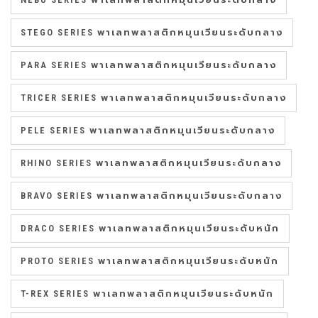
STEGO SERIES พาเลทพลาสติกหมุนเวียนระดับกลาง
PARA SERIES พาเลทพลาสติกหมุนเวียนระดับกลาง
TRICER SERIES พาเลทพลาสติกหมุนเวียนระดับกลาง
PELE SERIES พาเลทพลาสติกหมุนเวียนระดับกลาง
RHINO SERIES พาเลทพลาสติกหมุนเวียนระดับกลาง
BRAVO SERIES พาเลทพลาสติกหมุนเวียนระดับกลาง
DRACO SERIES พาเลทพลาสติกหมุนเวียนระดับหนัก
PROTO SERIES พาเลทพลาสติกหมุนเวียนระดับหนัก
T-REX SERIES พาเลทพลาสติกหมุนเวียนระดับหนัก