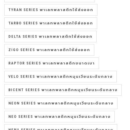
TYRAN SERIES พาเลทพลาสติกใช้ส่งออก
TARBO SERIES พาเลทพลาสติกใช้ส่งออก
DELTA SERIES พาเลทพลาสติกใช้ส่งออก
ZIGO SERIES พาเลทพลาสติกใช้ส่งออก
RAPTOR SERIES พาเลทพลาสติกขนาดเบา
VELO SERIES พาเลทพลาสติกหมุนเวียนระดับกลาง
BICENT SERIES พาเลทพลาสติกหมุนเวียนระดับกลาง
NEON SERIES พาเลทพลาสติกหมุนเวียนระดับกลาง
NEO SERIES พาเลทพลาสติกหมุนเวียนระดับกลาง
NEBU SERIES พาเลทพลาสติกหมุนเวียนระดับกลาง