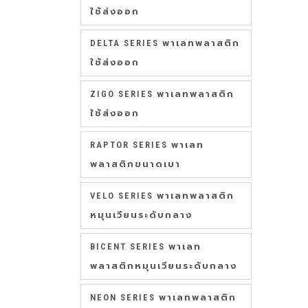
ใช้ส่งออก
DELTA SERIES พาเลทพลาสติก
ใช้ส่งออก
ZIGO SERIES พาเลทพลาสติก
ใช้ส่งออก
RAPTOR SERIES พาเลท
พลาสติกขนาดเบา
VELO SERIES พาเลทพลาสติก
หมุนเวียนระดับกลาง
BICENT SERIES พาเลท
พลาสติกหมุนเวียนระดับกลาง
NEON SERIES พาเลทพลาสติก