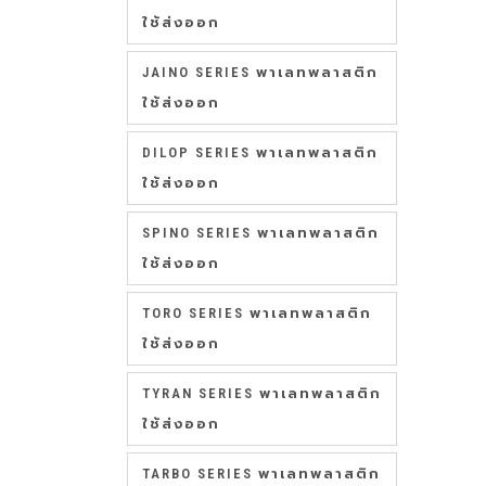
ใช้ส่งออก
JAINO SERIES พาเลทพลาสติก
ใช้ส่งออก
DILOP SERIES พาเลทพลาสติก
ใช้ส่งออก
SPINO SERIES พาเลทพลาสติก
ใช้ส่งออก
TORO SERIES พาเลทพลาสติก
ใช้ส่งออก
TYRAN SERIES พาเลทพลาสติก
ใช้ส่งออก
TARBO SERIES พาเลทพลาสติก