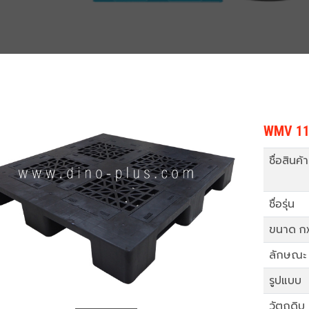
WMV 11
ชื่อสินค้า
ชื่อรุ่น
ขนาด กx
ลักษณะ
รูปแบบ
วัตถุดิบ