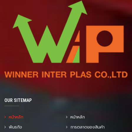
OUR SITEMAP
หน้าหลัก
หน้าหลัก
พันธกิจ
การตลาดของสินค้า