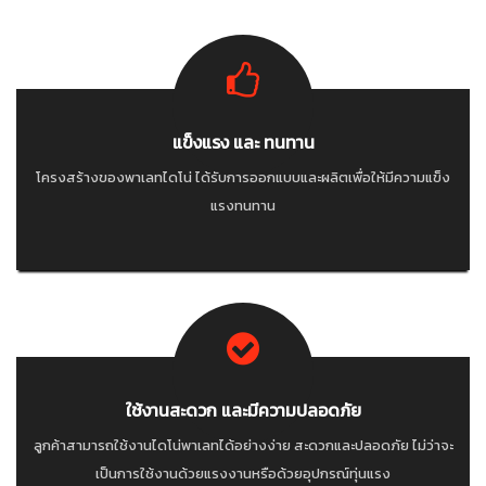
ข่าวสาร & กิจกรรม
รับสมัครงาน
แข็งแรง และ ทนทาน
ติดต่อเรา
โครงสร้างของพาเลทไดโน่ ได้รับการออกแบบและผลิตเพื่อให้มีความแข็ง
แรงทนทาน
ใช้งานสะดวก และมีความปลอดภัย
ลูกค้าสามารถใช้งานไดโน่พาเลทได้อย่างง่าย สะดวกและปลอดภัย ไม่ว่าจะ
เป็นการใช้งานด้วยแรงงานหรือด้วยอุปกรณ์ทุ่นแรง