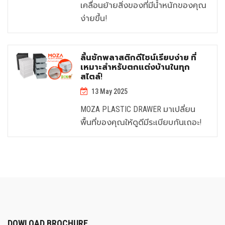
เคลื่อนย้ายสิ่งของที่มีน้ำหนักของคุณ
ง่ายขึ้น!
ลิ้นชักพลาสติกดีไซน์เรียบง่าย ที่
เหมาะสำหรับตกแต่งบ้านในทุก
สไตล์!
13 May 2025
MOZA PLASTIC DRAWER มาเปลี่ยน
พื้นที่ของคุณให้ดูดีมีระเบียบกันเถอะ!
DOWLOAD BROCHURE