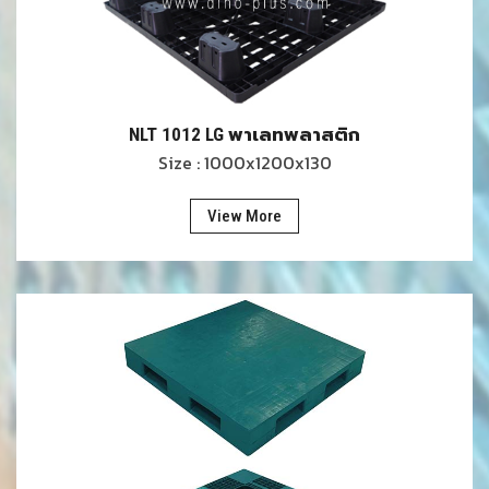
NLT 1012 LG พาเลทพลาสติก
Size : 1000x1200x130
View More