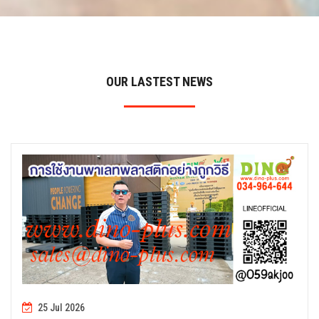
OUR LASTEST NEWS
25 Jul 2026