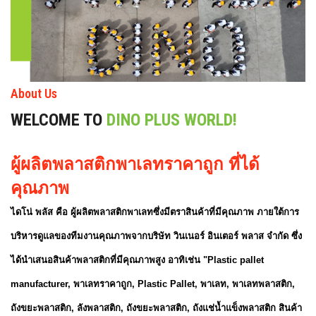
About Us
WELCOME TO
DINO PLUS WORLD!
ผู้ผลิตพลาสติกพาเลทราคาถูก ที่ได้
คุณภาพ
ไดโน่ พลัส คือ ผู้ผลิตพลาสติกพาเลทซึ่งมีตราสินค้าที่มีคุณภาพ ภายใต้การ
บริหารดูแลของทีมงานคุณภาพจากบริษัท วินเนอร์ อินเตอร์ พลาส จำกัด ซึ่ง
ได้นำเสนอสินค้าพลาสติกที่มีคุณภาพสูง อาทิเช่น "Plastic pallet
manufacturer, พาเลทราคาถูก, Plastic Pallet, พาเลท, พาเลทพลาสติก,
ถังขยะพลาสติก, ลังพลาสติก, ถังขยะพลาสติก, ถังแช่น้ำแข็งพลาสติก สินค้า