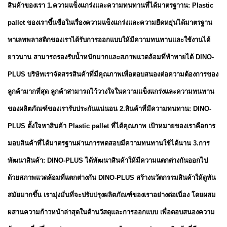
สินค้าของเรา 1.ความแข็งแกร่งและความทนทานที่ได้มาตรฐาาน: Plastic
pallet ของเราขึ้นชื่อในเรื่องความแข็งแกร่งและความยืดหยุ่นได้มาตรฐาน
พาเลทพลาสติกของเราได้รับการออกแบบให้มีความทนทานและใช้งานได้
ยาวนาน สามารถรองรับน้ำหนักมากและสภาพแวดล้อมที่ท้าทายได้ DINO-
PLUS บริษัทเราจัดสรรสินค้าที่มีคุณภาพเพื่อตอบสนองต่อความต้องการของ
ลูกค้ามากที่สุด ลูกค้าสามารถไว้วางใจในความแข็งแกร่งและความทนทาน
ของผลิตภัณฑ์ของเรารับประกันแน่นอน 2.สินค้าที่มีความทนทาน: DINO-
PLUS ตั้งใจหาสินค้า Plastic pallet ที่ได้คุณภาพ เป้าหมายของเราคือการ
มอบสินค้าที่ได้มาตรฐานผ่านการทดสอบมีความทนทานใช้ได้นาน 3.การ
พัฒนาสินค้า: DINO-PLUS ได้พัฒนาสินค้าให้มีความแตกต่างกันออกไป
ด้วยสภาพแวดล้อมที่แตกต่างกัน DINO-PLUS สร้างนวัตกรรมสินค้าให้ดูทัน
สมัยมากขึ้น เรามุ่งมั่นที่จะปรับปรุงผลิตภัณฑ์ของเราอย่างต่อเนื่อง โดยผสม
ผสานความก้าวหน้าล่าสุดในด้านวัสดุและการออกแบบ เพื่อตอบสนองความ