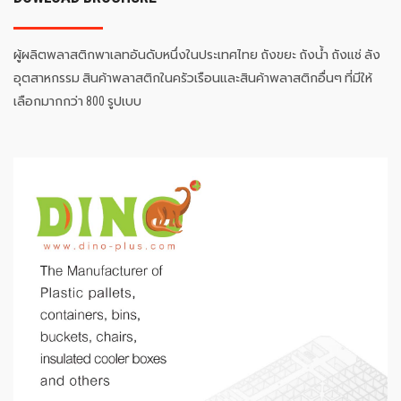
ผู้ผลิตพลาสติกพาเลทอันดับหนึ่งในประเทศไทย ถังขยะ ถังน้ำ ถังแช่ ลัง
อุตสาหกรรม สินค้าพลาสติกในครัวเรือนและสินค้าพลาสติกอื่นๆ ที่มีให้
เลือกมากกว่า 800 รูปเบบ