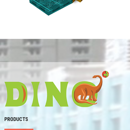
PRODUCTS