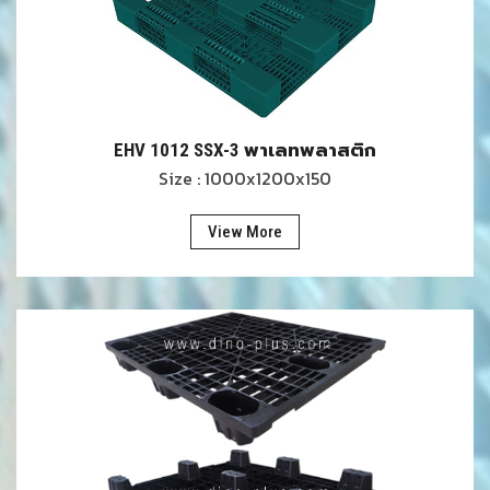
EHV 1012 SSX-3 พาเลทพลาสติก
Size : 1000x1200x150
View More