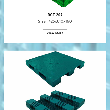
DCT 207
Size : 425x610x160
View More