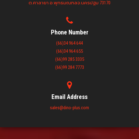
ต.ศาลายา อ.พุทธมณฑลจ.นครปฐม 73170
Phone Number
(66)34 964 644
(66)34 964 655
(66)99 285 3335
(66)99 284 7773
Email Address
sales@dino-plus.com