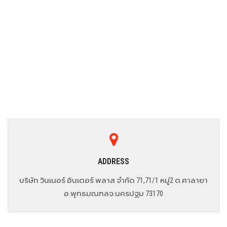
ADDRESS
บริษัท วินเนอร์ อินเตอร์ พลาส จำกัด 71,71/1 หมู่2 ต.ศาลายา
อ.พุทธมณฑลจ.นครปฐม 73170