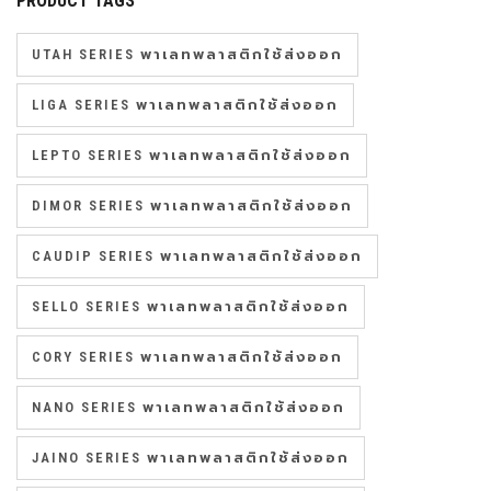
PRODUCT TAGS
UTAH SERIES พาเลทพลาสติกใช้ส่งออก
LIGA SERIES พาเลทพลาสติกใช้ส่งออก
LEPTO SERIES พาเลทพลาสติกใช้ส่งออก
DIMOR SERIES พาเลทพลาสติกใช้ส่งออก
CAUDIP SERIES พาเลทพลาสติกใช้ส่งออก
SELLO SERIES พาเลทพลาสติกใช้ส่งออก
CORY SERIES พาเลทพลาสติกใช้ส่งออก
NANO SERIES พาเลทพลาสติกใช้ส่งออก
JAINO SERIES พาเลทพลาสติกใช้ส่งออก