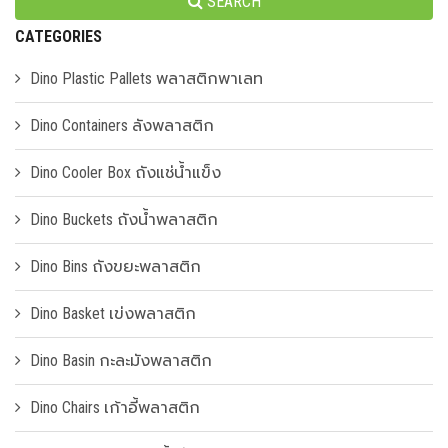
SEARCH
CATEGORIES
Dino Plastic Pallets พลาสติกพาเลท
Dino Containers ลังพลาสติก
Dino Cooler Box ถังแช่น้ำแข็ง
Dino Buckets ถังน้ำพลาสติก
Dino Bins ถังขยะพลาสติก
Dino Basket เข่งพลาสติก
Dino Basin กะละมังพลาสติก
Dino Chairs เก้าอี้พลาสติก