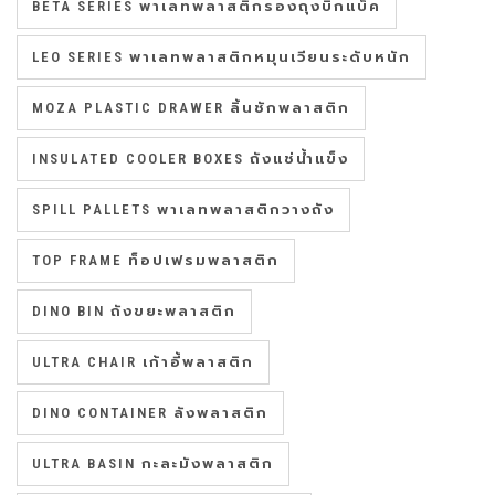
BETA SERIES พาเลทพลาสติกรองถุงบิ๊กแบ็ค
LEO SERIES พาเลทพลาสติกหมุนเวียนระดับหนัก
MOZA PLASTIC DRAWER ลิ้นชักพลาสติก
INSULATED COOLER BOXES ถังแช่น้ำแข็ง
SPILL PALLETS พาเลทพลาสติกวางถัง
TOP FRAME ท็อปเฟรมพลาสติก
DINO BIN ถังขยะพลาสติก
ULTRA CHAIR เก้าอี้พลาสติก
DINO CONTAINER ลังพลาสติก
ULTRA BASIN กะละมังพลาสติก