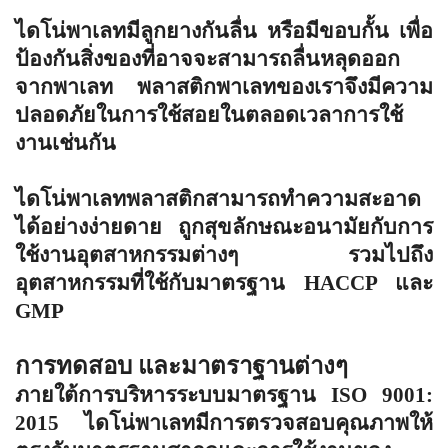
ไดโน่พาเลทมีลูกยางกันลื่น หรือมีขอบกั้น เพื่อ
ป้องกันสิ่งของที่อาจจะสามารถลื่นหลุดออก
จากพาเลท พลาสติกพาเลทของเราจึงมีความ
ปลอดภัยในการใช้สอยในตลอดเวลาการใช้
งานเช่นกัน
ไดโน่พาเลทพลาสติกสามารถทำความสะอาด
ได้อย่างง่ายดาย ถูกสุขลักษณะอนามัยกับการ
ใช้งานอุตสาหกรรมต่างๆ รวมไปถึง
อุตสาหกรรมที่ใช้กับมาตรฐาน
HACCP
และ
GMP
การทดสอบ และมาตราฐานต่างๆ
ภายใต้การบริหารระบบมาตรฐาน
ISO 9001:
2015
ไดโน่พาเลทมีการตรวจสอบคุณภาพให้