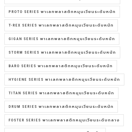
PROTO SERIES พาเลทพลาสติกหมุนเวียนระดับหนัก
T-REX SERIES พาเลทพลาสติกหมุนเวียนระดับหนัก
GIGAN SERIES พาเลทพลาสติกหมุนเวียนระดับหนัก
STORM SERIES พาเลทพลาสติกหมุนเวียนระดับหนัก
BARO SERIES พาเลทพลาสติกหมุนเวียนระดับหนัก
HYGIENE SERIES พาเลทพลาสติกหมุนเวียนระดับหนัก
TITAN SERIES พาเลทพลาสติกหมุนเวียนระดับหนัก
DRUM SERIES พาเลทพลาสติกหมุนเวียนระดับหนัก
FOSTER SERIES พาเลทพลาสติกหมุนเวียนระดับกลาง