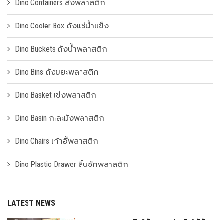
Dino Containers ลังพลาสติก
Dino Cooler Box ถังแช่น้ำแข็ง
Dino Buckets ถังน้ำพลาสติก
Dino Bins ถังขยะพลาสติก
Dino Basket เข่งพลาสติก
Dino Basin กะละมังพลาสติก
Dino Chairs เก้าอี้พลาสติก
Dino Plastic Drawer ลิ้นชักพลาสติก
LATEST NEWS