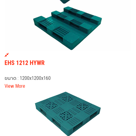
EHS 1212 HYWR
ขนาด : 1200x1200x160
View More