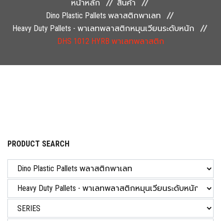
หน้าหลัก
สินค้า
ข่าวสาร & กิจกรรม
Dino Plastic Pallets พลาสติกพาเลท
Heavy Duty Pallets - พาเลทพลาสติกหมุนเวียนระดับหนัก
รับสมัครงาน
DHS 1012 HYRB พาเลทพลาสติก
ติดต่อเรา
PRODUCT SEARCH