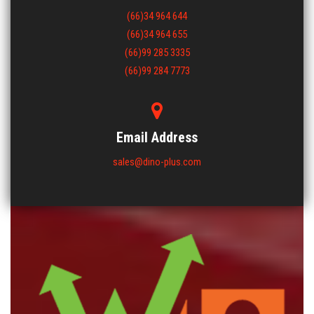
(66)34 964 644
(66)34 964 655
(66)99 285 3335
(66)99 284 7773
Email Address
sales@dino-plus.com