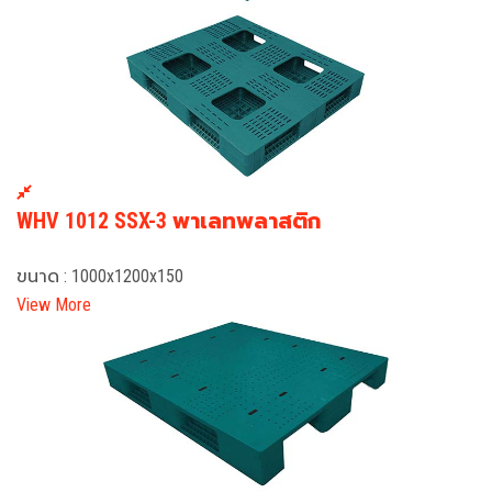
WHV 1012 SSX-3 พาเลทพลาสติก
ขนาด : 1000x1200x150
View More