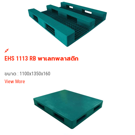
EHS 1113 RB พาเลทพลาสติก
ขนาด : 1100x1350x160
View More