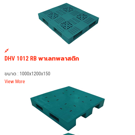
DHV 1012 RB พาเลทพลาสติก
ขนาด : 1000x1200x150
View More