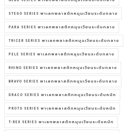
STEGO SERIES พาเลทพลาสติกหมุนเวียนระดับกลาง
PARA SERIES พาเลทพลาสติกหมุนเวียนระดับกลาง
TRICER SERIES พาเลทพลาสติกหมุนเวียนระดับกลาง
PELE SERIES พาเลทพลาสติกหมุนเวียนระดับกลาง
RHINO SERIES พาเลทพลาสติกหมุนเวียนระดับกลาง
BRAVO SERIES พาเลทพลาสติกหมุนเวียนระดับกลาง
DRACO SERIES พาเลทพลาสติกหมุนเวียนระดับหนัก
PROTO SERIES พาเลทพลาสติกหมุนเวียนระดับหนัก
T-REX SERIES พาเลทพลาสติกหมุนเวียนระดับหนัก