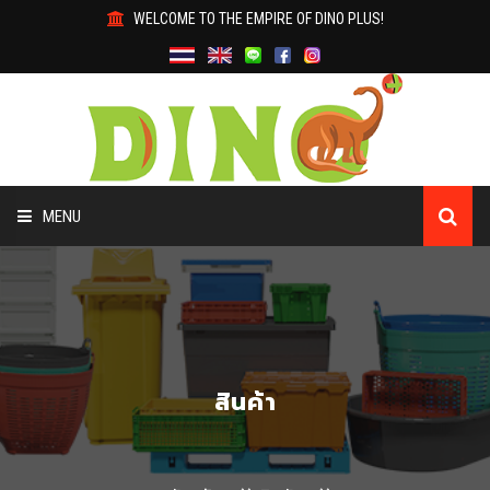
WELCOME TO THE EMPIRE OF DINO PLUS!
MENU
หน้าหลัก
เกี่ยวกับเรา
สินค้า
สินค้า
ทำไมต้องใช้สินค้าไดโน่