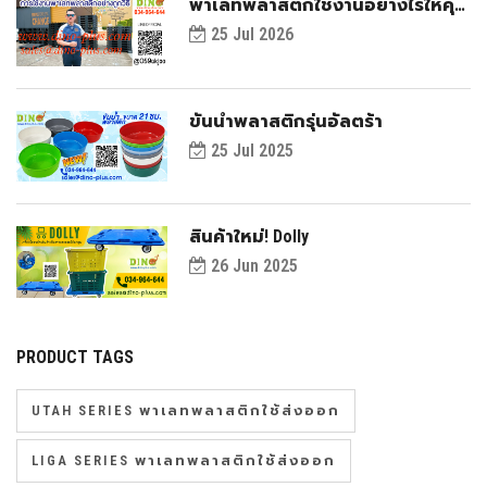
พาเลทพลาสติกใช้งานอย่างไรให้คุ้ม
ค่าและอยู่กับเราไปนานๆ?
25 Jul 2026
ขันน้ำพลาสติกรุ่นอัลตร้า
25 Jul 2025
สินค้าใหม่! Dolly
26 Jun 2025
PRODUCT TAGS
UTAH SERIES พาเลทพลาสติกใช้ส่งออก
LIGA SERIES พาเลทพลาสติกใช้ส่งออก