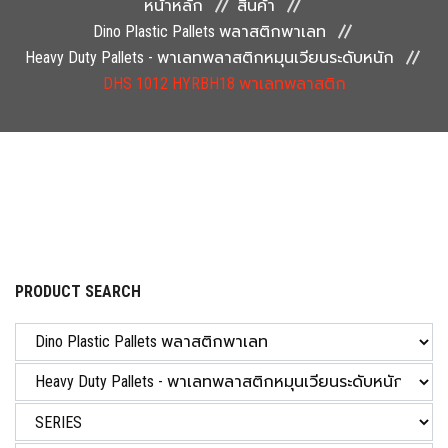
หน้าหลัก
สินค้า
ข่าวสาร & กิจกรรม
Dino Plastic Pallets พลาสติกพาเลท
Heavy Duty Pallets - พาเลทพลาสติกหมุนเวียนระดับหนัก
รับสมัครงาน
DHS 1012 HYRBH18 พาเลทพลาสติก
ติดต่อเรา
PRODUCT SEARCH