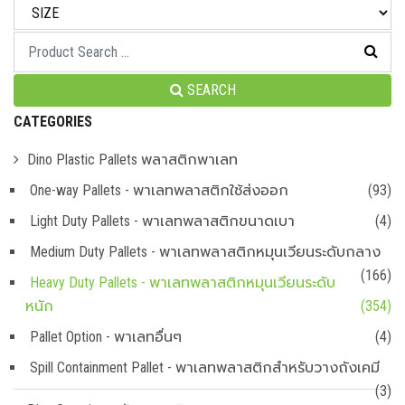
SEARCH
CATEGORIES
Dino Plastic Pallets พลาสติกพาเลท
One-way Pallets - พาเลทพลาสติกใช้ส่งออก
(93)
Light Duty Pallets - พาเลทพลาสติกขนาดเบา
(4)
Medium Duty Pallets - พาเลทพลาสติกหมุนเวียนระดับกลาง
(166)
Heavy Duty Pallets - พาเลทพลาสติกหมุนเวียนระดับ
หนัก
(354)
Pallet Option - พาเลทอื่นๆ
(4)
Spill Containment Pallet - พาเลทพลาสติกสำหรับวางถังเคมี
(3)