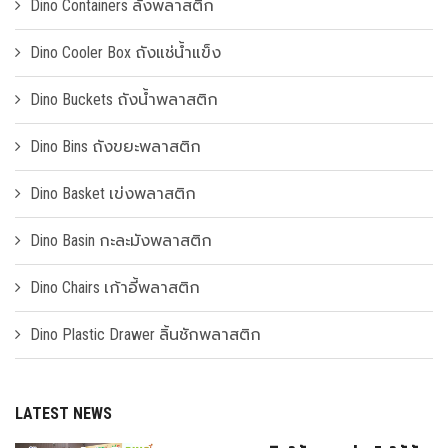
Dino Containers ลังพลาสติก
Dino Cooler Box ถังแช่น้ำแข็ง
Dino Buckets ถังน้ำพลาสติก
Dino Bins ถังขยะพลาสติก
Dino Basket เข่งพลาสติก
Dino Basin กะละมังพลาสติก
Dino Chairs เก้าอี้พลาสติก
Dino Plastic Drawer ลิ้นชักพลาสติก
LATEST NEWS