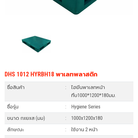
DHS 1012 HYRBH18 พาเลทพลาสติก
ชื่อสินค้า
:
ไฮยีนพาเลทหน้า
ทึบ1000*1200*180มม.
ชื่อรุ่น
:
Hygiene Series
ขนาด กxยxส (มม)
:
1000x1200x180
ลักษณะ
:
ใช้งาน 2 หน้า