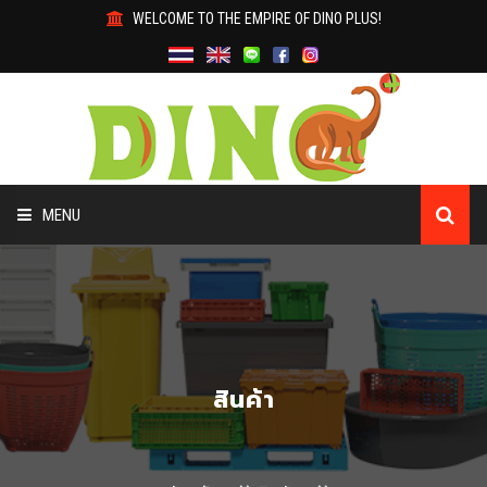
WELCOME TO THE EMPIRE OF DINO PLUS!
MENU
หน้าหลัก
เกี่ยวกับเรา
สินค้า
สินค้า
ทำไมต้องใช้สินค้าไดโน่