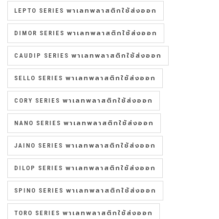
LEPTO SERIES พาเลทพลาสติกใช้ส่งออก
DIMOR SERIES พาเลทพลาสติกใช้ส่งออก
CAUDIP SERIES พาเลทพลาสติกใช้ส่งออก
SELLO SERIES พาเลทพลาสติกใช้ส่งออก
CORY SERIES พาเลทพลาสติกใช้ส่งออก
NANO SERIES พาเลทพลาสติกใช้ส่งออก
JAINO SERIES พาเลทพลาสติกใช้ส่งออก
DILOP SERIES พาเลทพลาสติกใช้ส่งออก
SPINO SERIES พาเลทพลาสติกใช้ส่งออก
TORO SERIES พาเลทพลาสติกใช้ส่งออก