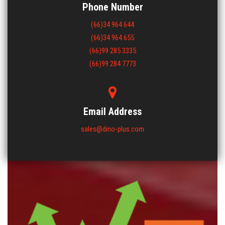
Phone Number
(66)34 964 644
(66)34 964 655
(66)99 285 3335
(66)99 284 7773
Email Address
sales@dino-plus.com