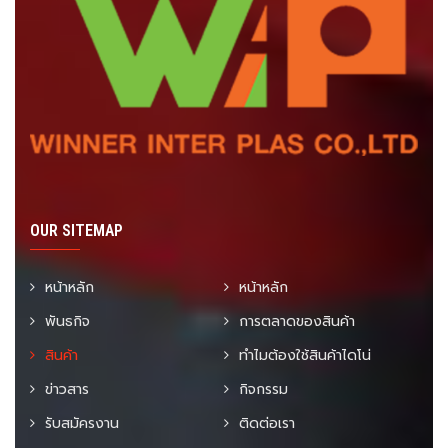
OUR SITEMAP
หน้าหลัก
หน้าหลัก
พันธกิจ
การตลาดของสินค้า
สินค้า
ทำไมต้องใช้สินค้าไดโน่
ข่าวสาร
กิจกรรม
รับสมัครงาน
ติดต่อเรา