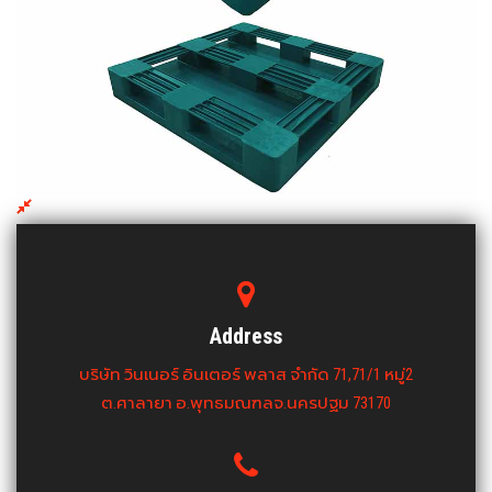
WHS 1111 HY-SS4 พาเลทพลาสติก
ขนาด : 1100x1100x160
View More
Address
บริษัท วินเนอร์ อินเตอร์ พลาส จำกัด 71,71/1 หมู่2
ต.ศาลายา อ.พุทธมณฑลจ.นครปฐม 73170