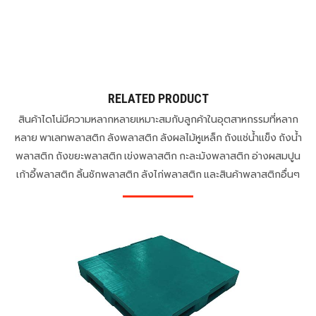
RELATED PRODUCT
สินค้าไดโน่มีความหลากหลายเหมาะสมกับลูกค้าในอุตสาหกรรมที่หลาก
หลาย พาเลทพลาสติก ลังพลาสติก ลังผลไม้หูเหล็ก ถังแช่น้ำแข็ง ถังน้ำ
พลาสติก ถังขยะพลาสติก เข่งพลาสติก กะละมังพลาสติก อ่างผสมปูน
เก้าอี้พลาสติก ลิ้นชักพลาสติก ลังไก่พลาสติก และสินค้าพลาสติกอื่นๆ