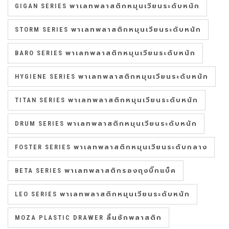
GIGAN SERIES พาเลทพลาสติกหมุนเวียนระดับหนัก
STORM SERIES พาเลทพลาสติกหมุนเวียนระดับหนัก
BARO SERIES พาเลทพลาสติกหมุนเวียนระดับหนัก
HYGIENE SERIES พาเลทพลาสติกหมุนเวียนระดับหนัก
TITAN SERIES พาเลทพลาสติกหมุนเวียนระดับหนัก
DRUM SERIES พาเลทพลาสติกหมุนเวียนระดับหนัก
FOSTER SERIES พาเลทพลาสติกหมุนเวียนระดับกลาง
BETA SERIES พาเลทพลาสติกรองถุงบิ๊กแบ็ค
LEO SERIES พาเลทพลาสติกหมุนเวียนระดับหนัก
MOZA PLASTIC DRAWER ลิ้นชักพลาสติก