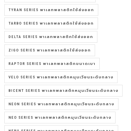
TYRAN SERIES พาเลทพลาสติกใช้ส่งออก
TARBO SERIES พาเลทพลาสติกใช้ส่งออก
DELTA SERIES พาเลทพลาสติกใช้ส่งออก
ZIGO SERIES พาเลทพลาสติกใช้ส่งออก
RAPTOR SERIES พาเลทพลาสติกขนาดเบา
VELO SERIES พาเลทพลาสติกหมุนเวียนระดับกลาง
BICENT SERIES พาเลทพลาสติกหมุนเวียนระดับกลาง
NEON SERIES พาเลทพลาสติกหมุนเวียนระดับกลาง
NEO SERIES พาเลทพลาสติกหมุนเวียนระดับกลาง
NEBU SERIES พาเลทพลาสติกหมุนเวียนระดับกลาง