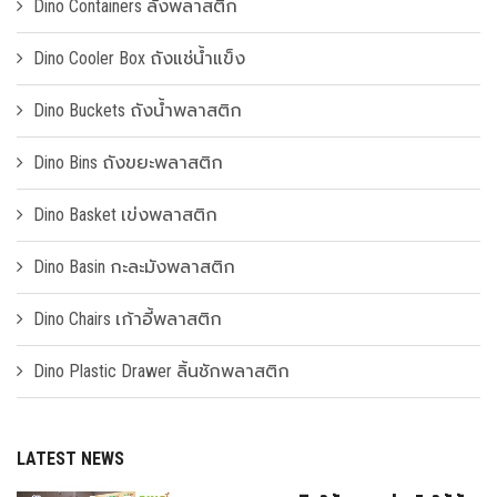
Dino Containers ลังพลาสติก
Dino Cooler Box ถังแช่น้ำแข็ง
Dino Buckets ถังน้ำพลาสติก
Dino Bins ถังขยะพลาสติก
Dino Basket เข่งพลาสติก
Dino Basin กะละมังพลาสติก
Dino Chairs เก้าอี้พลาสติก
Dino Plastic Drawer ลิ้นชักพลาสติก
LATEST NEWS