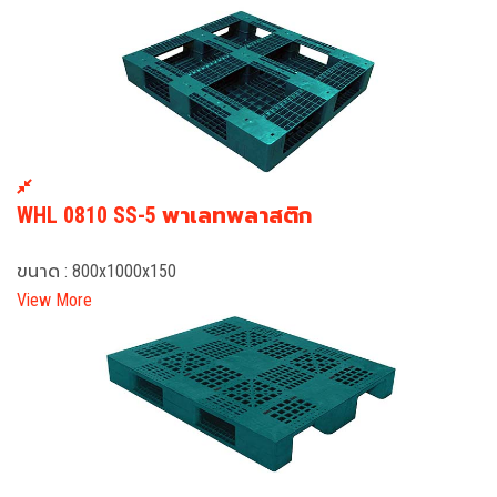
WHL 0810 SS-5 พาเลทพลาสติก
ขนาด : 800x1000x150
View More