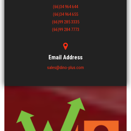
(66)34 964 644
(66)34 964 655
(66)99 285 3335
(66)99 284 7773
Email Address
sales@dino-plus.com