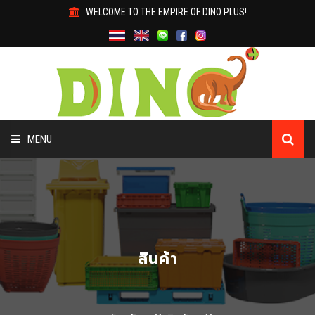
WELCOME TO THE EMPIRE OF DINO PLUS!
MENU
หน้าหลัก
เกี่ยวกับเรา
สินค้า
สินค้า
ทำไมต้องใช้สินค้าไดโน่