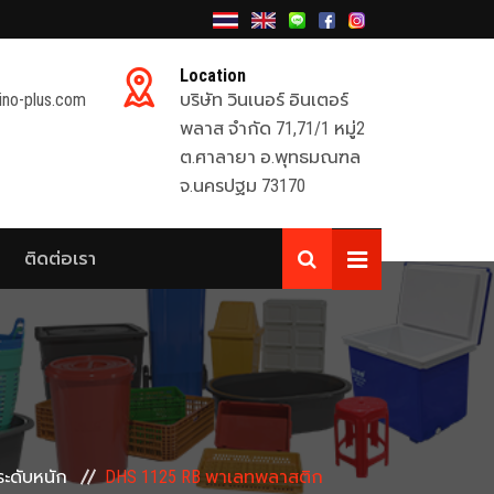
Location
ino-plus.com
บริษัท วินเนอร์ อินเตอร์
พลาส จำกัด 71,71/1 หมู่2
ต.ศาลายา อ.พุทธมณฑล
จ.นครปฐม 73170
ติดต่อเรา
ระดับหนัก
DHS 1125 RB พาเลทพลาสติก