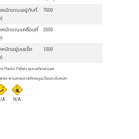
ำหนักขณะอยู่กับที่
7000
ม)
:
ำหนักขณะเคลื่อนที่
2000
ม)
:
ำหนักอยู่บนแร็ค
1000
ม)
:
no Plastic Pallets พลาสติกพาเลท
eries พาเลทพลาสติกหมุนเวียนระดับหนัก
/A
N/A