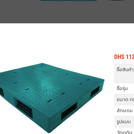
DHS 11
ชื่อสินค้า
ชื่อรุ่น
ขนาด กx
ลักษณะ
รูปแบบ
วัตถุดิบ