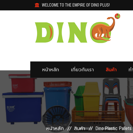
WELCOME TO THE EMPIRE OF DINO PLUS!
หน้าหลัก
เกี่ยวกับเรา
สินค้า
ทำ
หน้าหลัก
สินค้า
Dino Plastic Palle