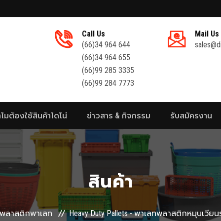
Call Us
Mail Us
(66)34 964 644
sales@d
(66)34 964 655
(66)99 285 3335
(66)99 284 7773
ไมต้องใช้สินค้าไดโน่
ข่าวสาร & กิจกรรม
รับสมัครงาน
สินค้า
ts พลาสติกพาเลท
Heavy Duty Pallets - พาเลทพลาสติกหมุนเวียน