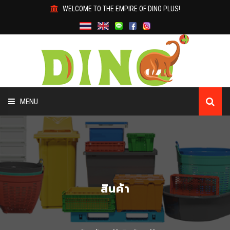
WELCOME TO THE EMPIRE OF DINO PLUS!
MENU
หน้าหลัก
เกี่ยวกับเรา
สินค้า
สินค้า
ทำไมต้องใช้สินค้าไดโน่