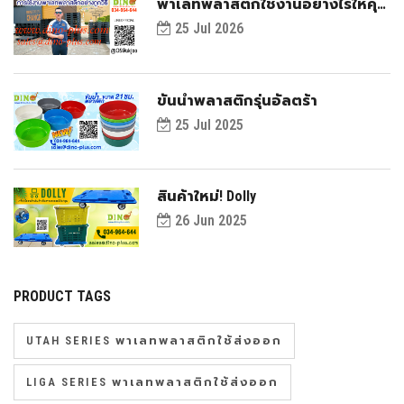
พาเลทพลาสติกใช้งานอย่างไรให้คุ้ม
ค่าและอยู่กับเราไปนานๆ?
25 Jul 2026
ขันน้ำพลาสติกรุ่นอัลตร้า
25 Jul 2025
สินค้าใหม่! Dolly
26 Jun 2025
PRODUCT TAGS
UTAH SERIES พาเลทพลาสติกใช้ส่งออก
LIGA SERIES พาเลทพลาสติกใช้ส่งออก