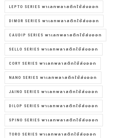
LEPTO SERIES พาเลทพลาสติกใช้ส่งออก
DIMOR SERIES พาเลทพลาสติกใช้ส่งออก
CAUDIP SERIES พาเลทพลาสติกใช้ส่งออก
SELLO SERIES พาเลทพลาสติกใช้ส่งออก
CORY SERIES พาเลทพลาสติกใช้ส่งออก
NANO SERIES พาเลทพลาสติกใช้ส่งออก
JAINO SERIES พาเลทพลาสติกใช้ส่งออก
DILOP SERIES พาเลทพลาสติกใช้ส่งออก
SPINO SERIES พาเลทพลาสติกใช้ส่งออก
TORO SERIES พาเลทพลาสติกใช้ส่งออก