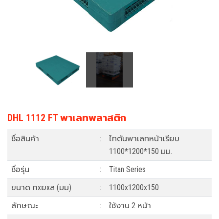
DHL 1112 FT พาเลทพลาสติก
ชื่อสินค้า
:
ไทตันพาเลทหน้าเรียบ
1100*1200*150 มม.
ชื่อรุ่น
:
Titan Series
ขนาด กxยxส (มม)
:
1100x1200x150
ลักษณะ
:
ใช้งาน 2 หน้า