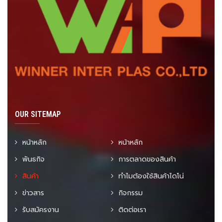
OUR SITEMAP
หน้าหลัก
หน้าหลัก
พันธกิจ
การตลาดของสินค้า
สินค้า
ทำไมต้องใช้สินค้าไดโน่
ข่าวสาร
กิจกรรม
รับสมัครงาน
ติดต่อเรา