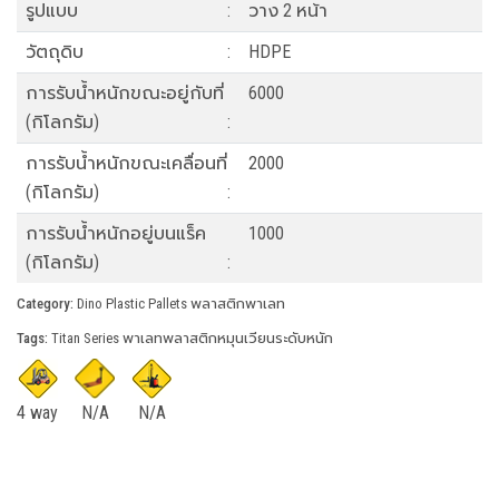
รูปแบบ
:
วาง 2 หน้า
วัตถุดิบ
:
HDPE
การรับน้ำหนักขณะอยู่กับที่
6000
(กิโลกรัม)
:
การรับน้ำหนักขณะเคลื่อนที่
2000
(กิโลกรัม)
:
การรับน้ำหนักอยู่บนแร็ค
1000
(กิโลกรัม)
:
Category:
Dino Plastic Pallets พลาสติกพาเลท
Tags:
Titan Series พาเลทพลาสติกหมุนเวียนระดับหนัก
4 way
N/A
N/A