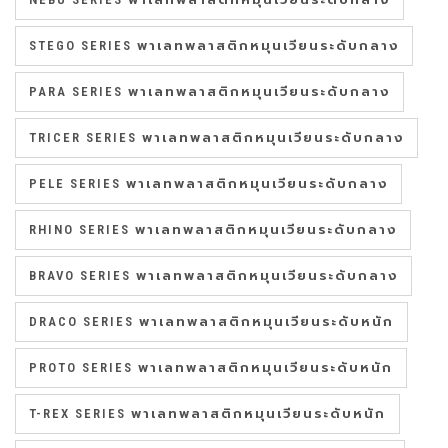
STEGO SERIES พาเลทพลาสติกหมุนเวียนระดับกลาง
PARA SERIES พาเลทพลาสติกหมุนเวียนระดับกลาง
TRICER SERIES พาเลทพลาสติกหมุนเวียนระดับกลาง
PELE SERIES พาเลทพลาสติกหมุนเวียนระดับกลาง
RHINO SERIES พาเลทพลาสติกหมุนเวียนระดับกลาง
BRAVO SERIES พาเลทพลาสติกหมุนเวียนระดับกลาง
DRACO SERIES พาเลทพลาสติกหมุนเวียนระดับหนัก
PROTO SERIES พาเลทพลาสติกหมุนเวียนระดับหนัก
T-REX SERIES พาเลทพลาสติกหมุนเวียนระดับหนัก