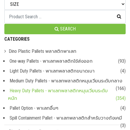
SEARCH
CATEGORIES
Dino Plastic Pallets พลาสติกพาเลท
One-way Pallets - พาเลทพลาสติกใช้ส่งออก
(93)
Light Duty Pallets - พาเลทพลาสติกขนาดเบา
(4)
Medium Duty Pallets - พาเลทพลาสติกหมุนเวียนระดับกลาง
(166)
Heavy Duty Pallets - พาเลทพลาสติกหมุนเวียนระดับ
หนัก
(354)
Pallet Option - พาเลทอื่นๆ
(4)
Spill Containment Pallet - พาเลทพลาสติกสำหรับวางถังเคมี
(3)