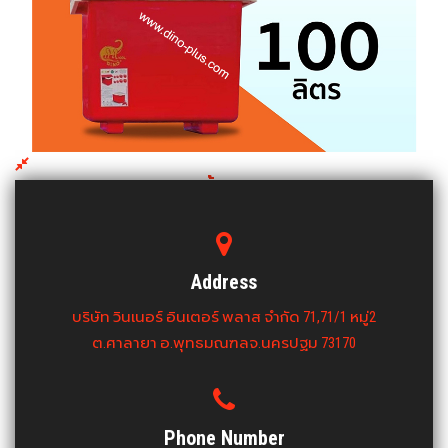
ICB 100 LT. WHL ถังแช่น้ำแข็ง 100 ลิตร
ขนาด : 450x710x600
View More
Address
บริษัท วินเนอร์ อินเตอร์ พลาส จำกัด 71,71/1 หมู่2
ต.ศาลายา อ.พุทธมณฑลจ.นครปฐม 73170
Phone Number