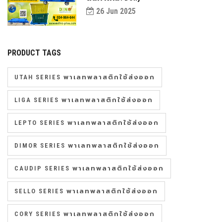
26 Jun 2025
PRODUCT TAGS
UTAH SERIES พาเลทพลาสติกใช้ส่งออก
LIGA SERIES พาเลทพลาสติกใช้ส่งออก
LEPTO SERIES พาเลทพลาสติกใช้ส่งออก
DIMOR SERIES พาเลทพลาสติกใช้ส่งออก
CAUDIP SERIES พาเลทพลาสติกใช้ส่งออก
SELLO SERIES พาเลทพลาสติกใช้ส่งออก
CORY SERIES พาเลทพลาสติกใช้ส่งออก