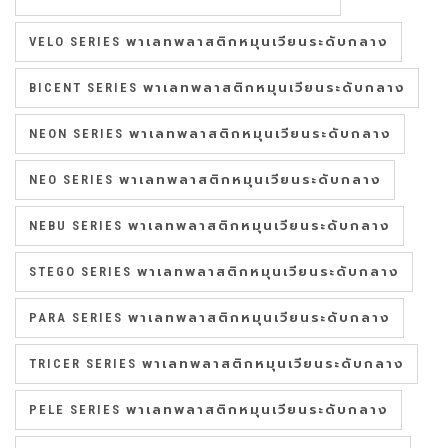
VELO SERIES พาเลทพลาสติกหมุนเวียนระดับกลาง
BICENT SERIES พาเลทพลาสติกหมุนเวียนระดับกลาง
NEON SERIES พาเลทพลาสติกหมุนเวียนระดับกลาง
NEO SERIES พาเลทพลาสติกหมุนเวียนระดับกลาง
NEBU SERIES พาเลทพลาสติกหมุนเวียนระดับกลาง
STEGO SERIES พาเลทพลาสติกหมุนเวียนระดับกลาง
PARA SERIES พาเลทพลาสติกหมุนเวียนระดับกลาง
TRICER SERIES พาเลทพลาสติกหมุนเวียนระดับกลาง
PELE SERIES พาเลทพลาสติกหมุนเวียนระดับกลาง