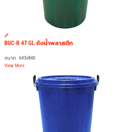
BUC-R 47 GL ถังน้ำพลาสติก
ขนาด : 643x840
View More